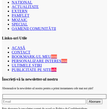
NAȚIONAL
ACTUALITATE
EXTERN
PAMFLET
MOZAIC
SPECIAL
OAMENII COMUNITĂȚII
Linku-uri Utile
ACASĂ
CONTACT
BOOKMARK-UL MEU
nou
PERSONALIZARE INTERES
nou
ULTIMELE ȘTIRI
PUBLICITATE PE SITE
ads
Înscrieți-vă la newsletter-ul nostru
Abonează-te la newsletter-ul nostru pentru a primi instantaneu cele mai noi știri!
Prin abonarea la newsletter sunteți de acord cu Politica de Confidențialitate.