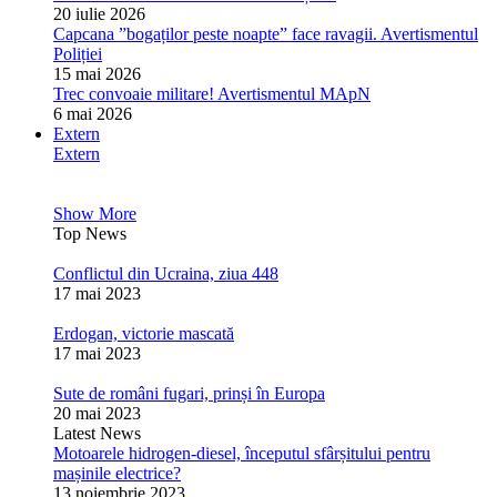
20 iulie 2026
Capcana ”bogaților peste noapte” face ravagii. Avertismentul
Poliției
15 mai 2026
Trec convoaie militare! Avertismentul MApN
6 mai 2026
Extern
Extern
Show More
Top News
Conflictul din Ucraina, ziua 448
17 mai 2023
Erdogan, victorie mascată
17 mai 2023
Sute de români fugari, prinși în Europa
20 mai 2023
Latest News
Motoarele hidrogen-diesel, începutul sfârșitului pentru
mașinile electrice?
13 noiembrie 2023