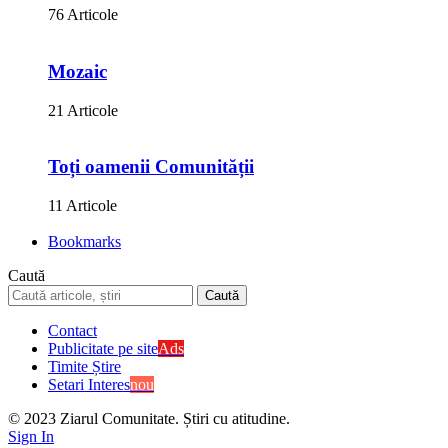
76 Articole
Mozaic
21 Articole
Toți oamenii Comunității
11 Articole
Bookmarks
Caută
Contact
Publicitate pe site
Ads
Timite Știre
Setari Interes
nou
© 2023 Ziarul Comunitate. Știri cu atitudine.
Sign In