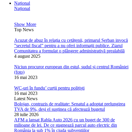
Național
Național
Show More
Top News
Acuzat de abuz în relația cu cetățenii, primarul Șerban invocă
”secretul fiscal” pentru a nu oferi informații publice. Ziarul
Comunitatea a formulat o plângere administrativă prealabilă
4 august 2025
Niciun procuror european din estul, sudul și centrul României
(foto)
16 mai 2023
WC-uri în fundu’ curții pentru polițiști
16 mai 2023
Latest News
Bolojan, contrazis de realitate: Senatul a adoptat prelungirea
TVA de 9%, deși el susținea că afectează bugetul
28 iulie 2026
AFM a lansat Rabla Auto 2026 cu un buget de 300 de
milioane de lei. De ce stagnează parcul auto electric din
România la sub 1% în ciuda subvențiilor