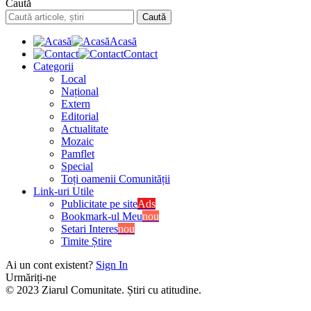
Caută
Acasă
Contact
Categorii
Local
Național
Extern
Editorial
Actualitate
Mozaic
Pamflet
Special
Toți oamenii Comunității
Link-uri Utile
Publicitate pe site
Ads
Bookmark-ul Meu
nou
Setari Interes
nou
Timite Știre
Ai un cont existent?
Sign In
Urmăriți-ne
© 2023 Ziarul Comunitate. Știri cu atitudine.