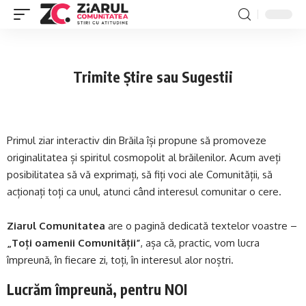
Trimite Știre sau Sugestii
Primul ziar interactiv din Brăila își propune să promoveze
originalitatea și spiritul cosmopolit al brăilenilor. Acum aveți
posibilitatea să vă exprimați, să fiți voci ale Comunității, să
acționați toți ca unul, atunci când interesul comunitar o cere.
Ziarul Comunitatea
are o pagină dedicată textelor voastre –
„Toți oamenii Comunității”
, așa că, practic, vom lucra
împreună, în fiecare zi, toți, în interesul alor noștri.
Lucrăm împreună, pentru NOI