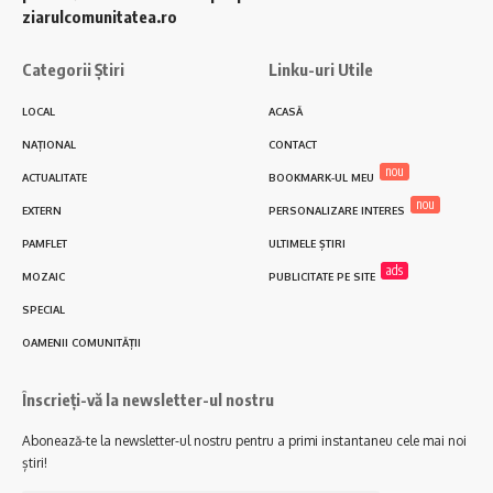
ziarulcomunitatea.ro
Categorii Știri
Linku-uri Utile
LOCAL
ACASĂ
NAȚIONAL
CONTACT
nou
ACTUALITATE
BOOKMARK-UL MEU
nou
EXTERN
PERSONALIZARE INTERES
PAMFLET
ULTIMELE ȘTIRI
ads
MOZAIC
PUBLICITATE PE SITE
SPECIAL
OAMENII COMUNITĂȚII
Înscrieți-vă la newsletter-ul nostru
Abonează-te la newsletter-ul nostru pentru a primi instantaneu cele mai noi
știri!