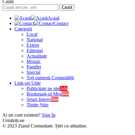
Caută
Acasă
Contact
Categorii
Local
Național
Extern
Editorial
Actualitate
Mozaic
Pamflet
Special
Toți oamenii Comunității
Link-uri Utile
Publicitate pe site
Ads
Bookmark-ul Meu
nou
Setari Interes
nou
Timite Știre
Ai un cont existent?
Sign In
Urmăriți-ne
© 2023 Ziarul Comunitate. Știri cu atitudine.