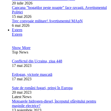
20 iulie 2026
Capcana ”bogaților peste noapte” face ravagii. Avertismentul
Poliției
15 mai 2026
Trec convoaie militare! Avertismentul MApN
6 mai 2026
Extern
Extern
Show More
Top News
Conflictul din Ucraina, ziua 448
17 mai 2023
Erdogan, victorie mascată
17 mai 2023
Sute de români fugari, prinși în Europa
20 mai 2023
Latest News
Motoarele hidrogen-diesel, începutul sfârșitului pentru
mașinile electrice?
13 noiembrie 2023