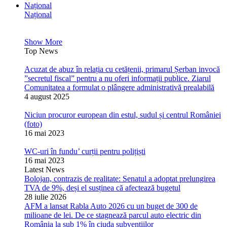
Național
Național
Show More
Top News
Acuzat de abuz în relația cu cetățenii, primarul Șerban invocă
”secretul fiscal” pentru a nu oferi informații publice. Ziarul
Comunitatea a formulat o plângere administrativă prealabilă
4 august 2025
Niciun procuror european din estul, sudul și centrul României
(foto)
16 mai 2023
WC-uri în fundu’ curții pentru polițiști
16 mai 2023
Latest News
Bolojan, contrazis de realitate: Senatul a adoptat prelungirea
TVA de 9%, deși el susținea că afectează bugetul
28 iulie 2026
AFM a lansat Rabla Auto 2026 cu un buget de 300 de
milioane de lei. De ce stagnează parcul auto electric din
România la sub 1% în ciuda subvențiilor