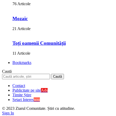
76 Articole
Mozaic
21 Articole
Toți oamenii Comunității
11 Articole
Bookmarks
Caută
Contact
Publicitate pe site
Ads
Timite Știre
Setari Interes
nou
© 2023 Ziarul Comunitate. Știri cu atitudine.
Sign In