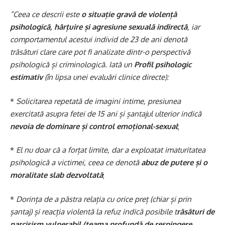
”Ceea ce descrii este
o situație gravă de violență
psihologică, hărțuire și agresiune sexuală indirectă
, iar
comportamentul acestui individ de 23 de ani denotă
trăsături clare care pot fi analizate dintr-o perspectivă
psihologică și criminologică. Iată un
Profil psihologic
estimativ
(în lipsa unei evaluări clinice directe):
*
Solicitarea repetată de imagini intime, presiunea
exercitată asupra fetei de 15 ani și șantajul ulterior indică
nevoia de dominare și control emoțional-sexual
;
*
El nu doar că a forțat limite, dar a exploatat imaturitatea
psihologică a victimei, ceea ce denotă
abuz de putere și o
moralitate slab dezvoltată
;
*
Dorința de a păstra relația cu orice preț (chiar și prin
șantaj) și reacția violentă la refuz indică posibile t
răsături de
narcisism vulnerabil (teama profundă de respingere,