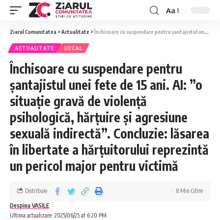
Aa
Ziarul Comunitatea
>
Actualitate
>
Închisoare cu suspendare pentru șantajistul unei fete de 15 ani. AI: ”o situație gravă de violență psihologică, hărțuire și agresiune sexuală indirectă”. Concluzie: lăsarea în libertate a hărțuitorului reprezintă un pericol major pentru victimă
ACTUALITATE
LOCAL
Închisoare cu suspendare pentru
șantajistul unei fete de 15 ani. AI: ”o
situație gravă de violență
psihologică, hărțuire și agresiune
sexuală indirectă”. Concluzie: lăsarea
în libertate a hărțuitorului reprezintă
un pericol major pentru victimă
Distribuie
8 Min Citire
Despina VASILE
Ultima actualizare: 2025/06/25 at 6:20 PM