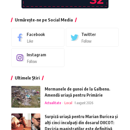
Urmărește-ne pe Social Media
Facebook
Twitter
Like
Follow
Instagram
Follow
Ultimele Știri
Mormanele de gunoi de la Galbenu.
Amendă uriașă pentru Primărie
Actualitate
Local
1 august 2026
Surpiză uriașă pentru Marian Buricea și
alți cinci inculpați din dosarul DIICOT:
Decizia magistraților este definitivă