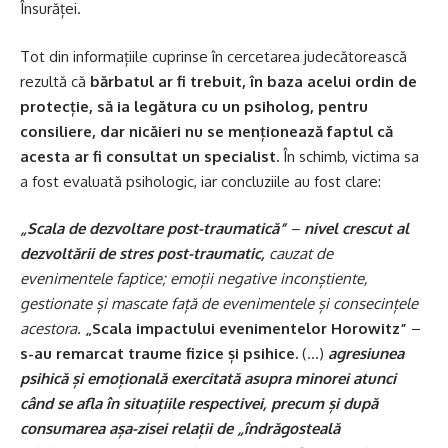
Însurăței.
Tot din informațiile cuprinse în cercetarea judecătorească
rezultă că
bărbatul ar fi trebuit, în baza acelui ordin de
protecție, să ia legătura cu un psiholog, pentru
consiliere, dar nicăieri nu se menționează faptul că
acesta ar fi consultat un specialist.
În schimb, victima sa
a fost evaluată psihologic, iar concluziile au fost clare:
„Scala de dezvoltare post-traumatică”
–
nivel crescut al
dezvoltării de stres post-traumatic,
cauzat de
evenimentele faptice; emoții negative inconștiente,
gestionate și mascate față de evenimentele și consecințele
acestora.
„Scala impactului evenimentelor Horowitz”
–
s-au remarcat traume fizice și psihice.
(…)
agresiunea
psihică și emoțională exercitată asupra minorei atunci
când se afla în situațiile respectivei, precum și după
consumarea așa-zisei relații de „îndrăgosteală