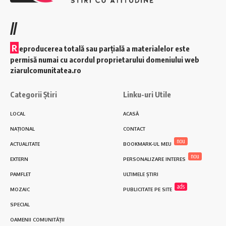
//
R
eproducerea totală sau parțială a materialelor este
permisă numai cu acordul proprietarului domeniului web
ziarulcomunitatea.ro
Categorii Știri
Linku-uri Utile
LOCAL
ACASĂ
NAȚIONAL
CONTACT
nou
ACTUALITATE
BOOKMARK-UL MEU
nou
EXTERN
PERSONALIZARE INTERES
PAMFLET
ULTIMELE ȘTIRI
ads
MOZAIC
PUBLICITATE PE SITE
SPECIAL
OAMENII COMUNITĂȚII