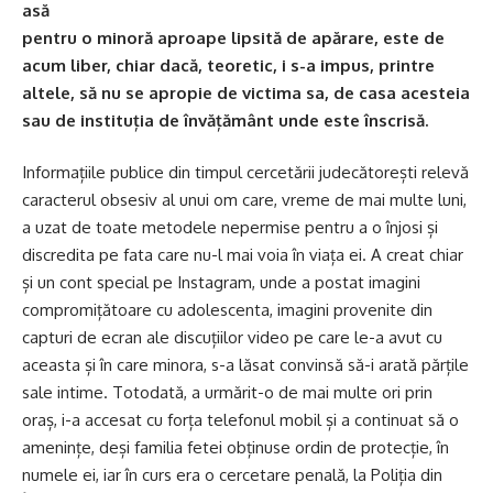
asă
pentru o minoră aproape lipsită de apărare, este de
acum liber, chiar dacă, teoretic, i s-a impus, printre
altele, să nu se apropie de victima sa, de casa acesteia
sau de instituția de învățământ unde este înscrisă.
Informațiile publice din timpul cercetării judecătorești relevă
caracterul obsesiv al unui om care, vreme de mai multe luni,
a uzat de toate metodele nepermise pentru a o înjosi și
discredita pe fata care nu-l mai voia în viața ei. A creat chiar
și un cont special pe Instagram, unde a postat imagini
compromițătoare cu adolescenta, imagini provenite din
capturi de ecran ale discuțiilor video pe care le-a avut cu
aceasta și în care minora, s-a lăsat convinsă să-i arată părțile
sale intime. Totodată, a urmărit-o de mai multe ori prin
oraș, i-a accesat cu forța telefonul mobil și a continuat să o
amenințe, deși familia fetei obținuse ordin de protecție, în
numele ei, iar în curs era o cercetare penală, la Poliția din