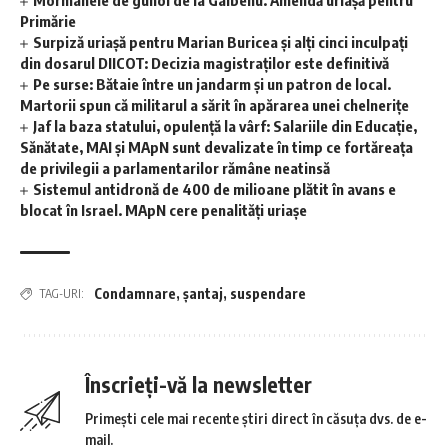
Mormanele de gunoi de la Galbenu. Amendă uriașă pentru
Primărie
Surpiză uriașă pentru Marian Buricea și alți cinci inculpați
din dosarul DIICOT: Decizia magistraților este definitivă
Pe surse: Bătaie între un jandarm și un patron de local.
Martorii spun că militarul a sărit în apărarea unei chelnerițe
Jaf la baza statului, opulență la vârf: Salariile din Educație,
Sănătate, MAI și MApN sunt devalizate în timp ce fortăreața
de privilegii a parlamentarilor rămâne neatinsă
Sistemul antidronă de 400 de milioane plătit în avans e
blocat în Israel. MApN cere penalități uriașe
Condamnare
,
șantaj
,
suspendare
TAG-URI:
Înscrieți-vă la newsletter
Primești cele mai recente știri direct în căsuța dvs. de e-
mail.