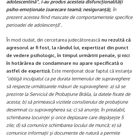
adolescentină”, i-au produs acesteia disfuncționalități
psiho-emoționale (oarecare teamă; nesiguranță),
în
prezent acestea fiind mascate de comportamentele specifice
perioadei de adolescență
”.
În mod ciudat, din cercetarea judecătorească
nu rezultă că
agresorul ar fi fost, la rândul lui, expertizat din punct
de vedere psihologic, în timpul urmăririi penale, și nici
în hotărârea de condamnare nu apare specificată o
astfel de expertiză.
Este menționat doar faptul că instanța
”obligă inculpatul ca pe durata termenului de supraveghere
să respecte următoarele măsuri de supraveghere: a) să se
prezinte la Serviciul de Probațiune Brăila, la datele fixate de
acesta; b) să primească vizitele consilierului de probațiune
desemnat cu supravegherea sa; c) să anunțe, în prealabil,
schimbarea locuinței și orice deplasare care depășește 5
zile; d) să comunice schimbarea locului de muncă; e) să
comunice informații și documente de natură a permite