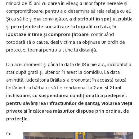
minoră de 15 ani, cu darea în vileag a unor fapte nereale și
compromițătoare, pentru a o determina să reia relația cu el.
Și ca să fie și mai convingător,
a distribuit în spațiul public
și pe rețelele de socializare fotografii cu fata, în
ipostaze intime și compromițătoare
, continuând
totodată să o caute, deși victima sa obținuse un ordin de
protecție, tocmai pentru a-l ține la distanță.
Din acel moment și până la data de 18 iunie a.c., inculpatul a
stat după gratii și, ulterior, în arest la domiciliu. La data
amintită, Judecătoria Brăila s-a pronunțat în această cauză,
hotărând ca bărbatul să fie condamnat la
2 ani și 2 luni
închisoare, cu suspendarea condiționată a pedepsei,
pentru săvârșirea infracțiunilor de șantaj, violarea vieții
private și încălcarea măsurilor dispuse prin ordinul de
protecție
.
Cu