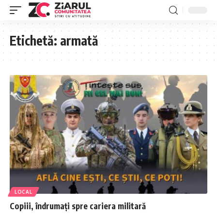
Etichetă:
armată
LOCAL
Copiii, îndrumați spre cariera militară