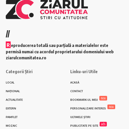
//
R
eproducerea totală sau parțială a materialelor este
permisă numai cu acordul proprietarului domeniului web
ziarulcomunitatea.ro
Categorii Știri
Linku-uri Utile
LOCAL
ACASĂ
NAȚIONAL
CONTACT
nou
ACTUALITATE
BOOKMARK-UL MEU
nou
EXTERN
PERSONALIZARE INTERES
PAMFLET
ULTIMELE ȘTIRI
ads
MOZAIC
PUBLICITATE PE SITE