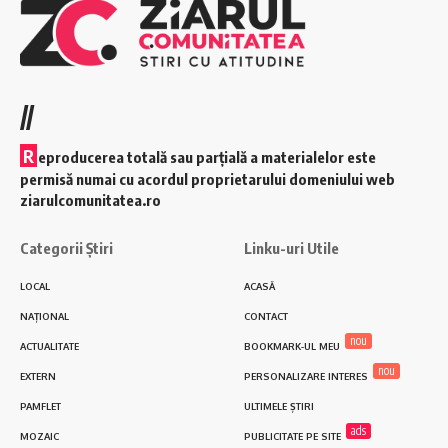
//
R
eproducerea totală sau parțială a materialelor este
permisă numai cu acordul proprietarului domeniului web
ziarulcomunitatea.ro
Categorii Știri
Linku-uri Utile
LOCAL
ACASĂ
NAȚIONAL
CONTACT
nou
ACTUALITATE
BOOKMARK-UL MEU
nou
EXTERN
PERSONALIZARE INTERES
PAMFLET
ULTIMELE ȘTIRI
ads
MOZAIC
PUBLICITATE PE SITE