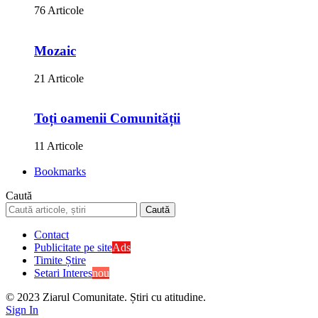
76 Articole
Mozaic
21 Articole
Toți oamenii Comunității
11 Articole
Bookmarks
Caută
Contact
Publicitate pe site
Ads
Timite Știre
Setari Interes
nou
© 2023 Ziarul Comunitate. Știri cu atitudine.
Sign In