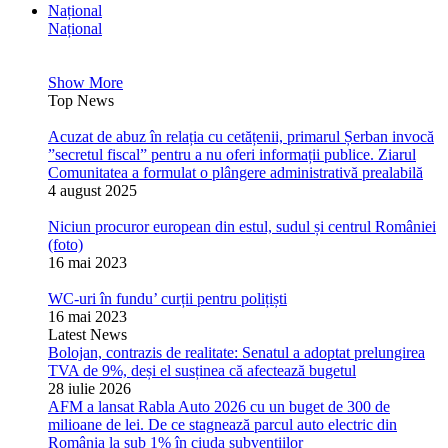
Național
Național
Show More
Top News
Acuzat de abuz în relația cu cetățenii, primarul Șerban invocă
”secretul fiscal” pentru a nu oferi informații publice. Ziarul
Comunitatea a formulat o plângere administrativă prealabilă
4 august 2025
Niciun procuror european din estul, sudul și centrul României
(foto)
16 mai 2023
WC-uri în fundu’ curții pentru polițiști
16 mai 2023
Latest News
Bolojan, contrazis de realitate: Senatul a adoptat prelungirea
TVA de 9%, deși el susținea că afectează bugetul
28 iulie 2026
AFM a lansat Rabla Auto 2026 cu un buget de 300 de
milioane de lei. De ce stagnează parcul auto electric din
România la sub 1% în ciuda subvențiilor