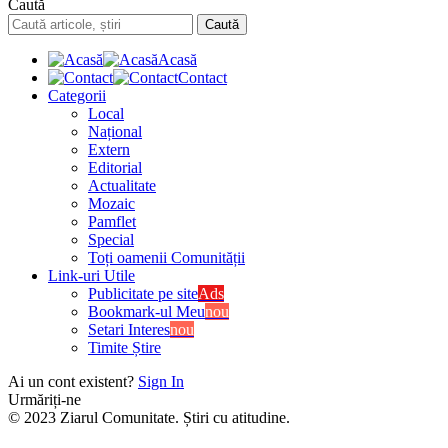
Caută
Acasă
Contact
Categorii
Local
Național
Extern
Editorial
Actualitate
Mozaic
Pamflet
Special
Toți oamenii Comunității
Link-uri Utile
Publicitate pe site
Ads
Bookmark-ul Meu
nou
Setari Interes
nou
Timite Știre
Ai un cont existent?
Sign In
Urmăriți-ne
© 2023 Ziarul Comunitate. Știri cu atitudine.