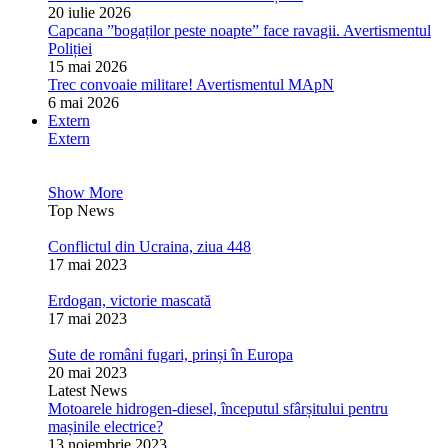
20 iulie 2026
Capcana ”bogaților peste noapte” face ravagii. Avertismentul
Poliției
15 mai 2026
Trec convoaie militare! Avertismentul MApN
6 mai 2026
Extern
Extern
Show More
Top News
Conflictul din Ucraina, ziua 448
17 mai 2023
Erdogan, victorie mascată
17 mai 2023
Sute de români fugari, prinși în Europa
20 mai 2023
Latest News
Motoarele hidrogen-diesel, începutul sfârșitului pentru
mașinile electrice?
13 noiembrie 2023