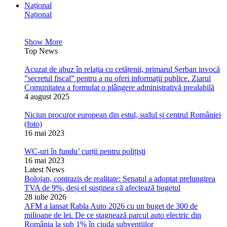
Național
Național
Show More
Top News
Acuzat de abuz în relația cu cetățenii, primarul Șerban invocă
”secretul fiscal” pentru a nu oferi informații publice. Ziarul
Comunitatea a formulat o plângere administrativă prealabilă
4 august 2025
Niciun procuror european din estul, sudul și centrul României
(foto)
16 mai 2023
WC-uri în fundu’ curții pentru polițiști
16 mai 2023
Latest News
Bolojan, contrazis de realitate: Senatul a adoptat prelungirea
TVA de 9%, deși el susținea că afectează bugetul
28 iulie 2026
AFM a lansat Rabla Auto 2026 cu un buget de 300 de
milioane de lei. De ce stagnează parcul auto electric din
România la sub 1% în ciuda subvențiilor