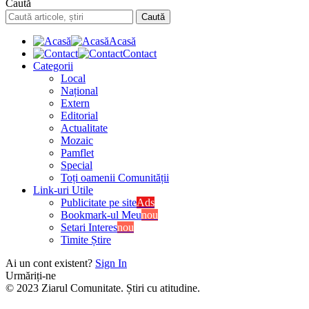
Caută
Acasă
Contact
Categorii
Local
Național
Extern
Editorial
Actualitate
Mozaic
Pamflet
Special
Toți oamenii Comunității
Link-uri Utile
Publicitate pe site
Ads
Bookmark-ul Meu
nou
Setari Interes
nou
Timite Știre
Ai un cont existent?
Sign In
Urmăriți-ne
© 2023 Ziarul Comunitate. Știri cu atitudine.