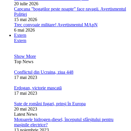
20 iulie 2026
Capcana ”bogaților peste noapte” face ravagii. Avertismentul
Poliției
15 mai 2026
Trec convoaie militare! Avertismentul MApN
6 mai 2026
Extern
Extern
Show More
Top News
Conflictul din Ucraina, ziua 448
17 mai 2023
Erdogan, victorie mascată
17 mai 2023
Sute de români fugari, prinși în Europa
20 mai 2023
Latest News
Motoarele hidrogen-diesel, începutul sfârșitului pentru
mașinile electrice?
13 noiembrie 2023