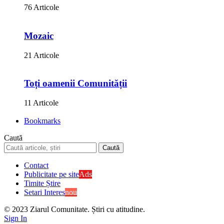
76 Articole
Mozaic
21 Articole
Toți oamenii Comunității
11 Articole
Bookmarks
Caută
Contact
Publicitate pe site
Ads
Timite Știre
Setari Interes
nou
© 2023 Ziarul Comunitate. Știri cu atitudine.
Sign In