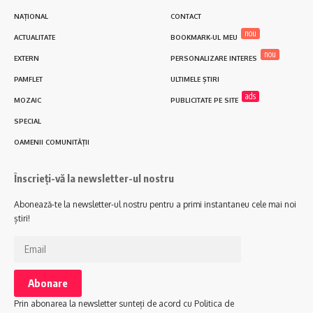
NAȚIONAL
CONTACT
nou
ACTUALITATE
BOOKMARK-UL MEU
nou
EXTERN
PERSONALIZARE INTERES
PAMFLET
ULTIMELE ȘTIRI
ads
MOZAIC
PUBLICITATE PE SITE
SPECIAL
OAMENII COMUNITĂȚII
Înscrieți-vă la newsletter-ul nostru
Abonează-te la newsletter-ul nostru pentru a primi instantaneu cele mai noi
știri!
Prin abonarea la newsletter sunteți de acord cu Politica de