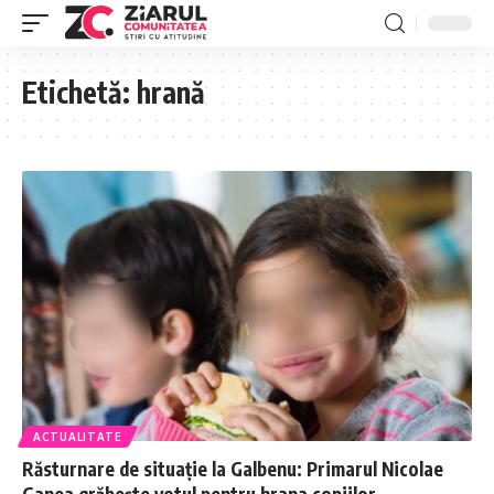
Etichetă:
hrană
ACTUALITATE
Răsturnare de situație la Galbenu: Primarul Nicolae
Ganea grăbește votul pentru hrana copiilor.