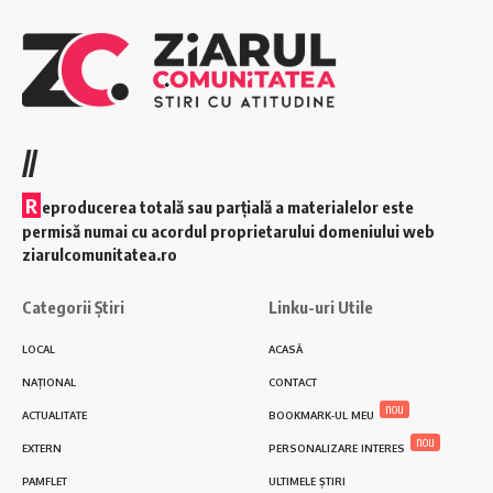
//
R
eproducerea totală sau parțială a materialelor este
permisă numai cu acordul proprietarului domeniului web
ziarulcomunitatea.ro
Categorii Știri
Linku-uri Utile
LOCAL
ACASĂ
NAȚIONAL
CONTACT
nou
ACTUALITATE
BOOKMARK-UL MEU
nou
EXTERN
PERSONALIZARE INTERES
PAMFLET
ULTIMELE ȘTIRI