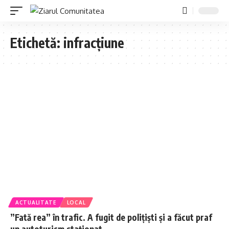
Etichetă:
infracțiune
ACTUALITATE
LOCAL
”Fată rea” în trafic. A fugit de polițiști și a făcut praf
un autoturism staționat