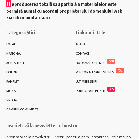
R
eproducerea totală sau parțială a materialelor este
permisă numai cu acordul proprietarului domeniului web
ziarulcomunitatea.ro
Categorii Știri
Linku-uri Utile
LOCAL
ACASĂ
NAȚIONAL
CONTACT
nou
ACTUALITATE
BOOKMARK-UL MEU
nou
EXTERN
PERSONALIZARE INTERES
PAMFLET
ULTIMELE ȘTIRI
ads
MOZAIC
PUBLICITATE PE SITE
SPECIAL
OAMENII COMUNITĂȚII
Înscrieți-vă la newsletter-ul nostru
Abonează-te la newsletter-ul nostru pentru a primi instantaneu cele mai noi