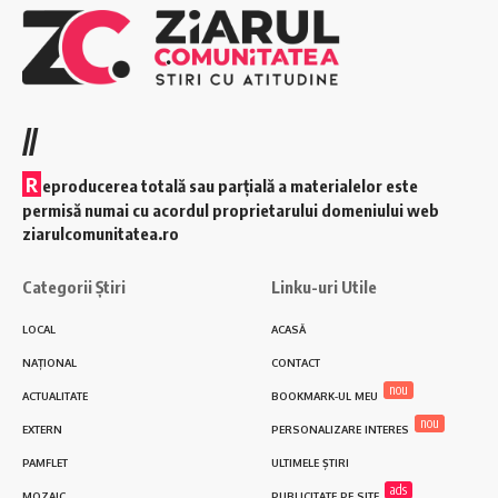
//
R
eproducerea totală sau parțială a materialelor este
permisă numai cu acordul proprietarului domeniului web
ziarulcomunitatea.ro
Categorii Știri
Linku-uri Utile
LOCAL
ACASĂ
NAȚIONAL
CONTACT
nou
ACTUALITATE
BOOKMARK-UL MEU
nou
EXTERN
PERSONALIZARE INTERES
PAMFLET
ULTIMELE ȘTIRI
ads
MOZAIC
PUBLICITATE PE SITE