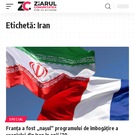
Etichetă:
Iran
SPECIAL
Franța a fost „nașul” programului de îmbogățire a
uraniului din Iran în anii ’70