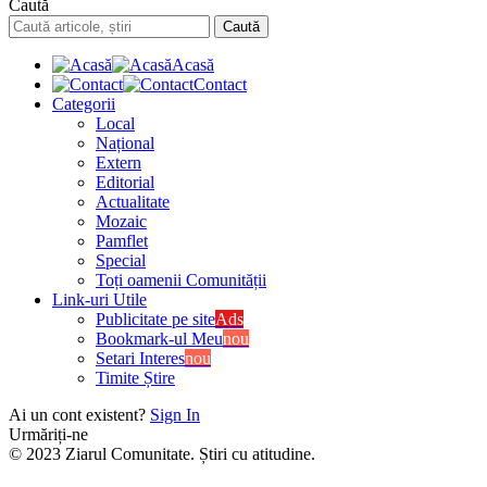
Caută
Acasă
Contact
Categorii
Local
Național
Extern
Editorial
Actualitate
Mozaic
Pamflet
Special
Toți oamenii Comunității
Link-uri Utile
Publicitate pe site
Ads
Bookmark-ul Meu
nou
Setari Interes
nou
Timite Știre
Ai un cont existent?
Sign In
Urmăriți-ne
© 2023 Ziarul Comunitate. Știri cu atitudine.