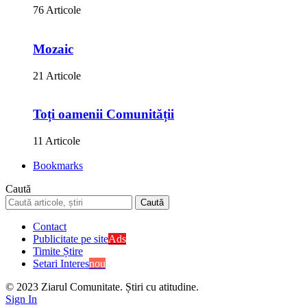
76 Articole
Mozaic
21 Articole
Toți oamenii Comunității
11 Articole
Bookmarks
Caută
Contact
Publicitate pe site
Ads
Timite Știre
Setari Interes
nou
© 2023 Ziarul Comunitate. Știri cu atitudine.
Sign In