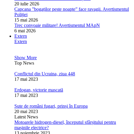
20 iulie 2026
Capcana ”bogaților peste noapte” face ravagii. Avertismentul
Poliției
15 mai 2026
Trec convoaie militare! Avertismentul MApN
6 mai 2026
Extern
Extern
Show More
Top News
Conflictul din Ucraina, ziua 448
17 mai 2023
Erdogan, victorie mascată
17 mai 2023
Sute de români fugari, prinși în Europa
20 mai 2023
Latest News
Motoarele hidrogen-diesel, începutul sfârșitului pentru
mașinile electrice?
13 noiembrie 2023