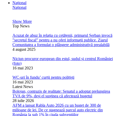
Național
Național
Show More
Top News
Acuzat de abuz în relația cu cetățenii, primarul Șerban invocă
”secretul fiscal” pentru a nu oferi informații publice. Ziarul
Comunitatea a formulat o plângere administrativă prealabilă
4 august 2025
Niciun procuror european din estul, sudul și centrul României
(foto)
16 mai 2023
WC-uri în fundu’ curții pentru polițiști
16 mai 2023
Latest News
Bolojan, contrazis de realitate: Senatul a adoptat prelungirea
TVA de 9%, deși el susținea că afectează bugetul
28 iulie 2026
AFM a lansat Rabla Auto 2026 cu un buget de 300 de
milioane de lei. De ce stagnează parcul auto electric din
România la sub 1% în ciuda subvențiilor