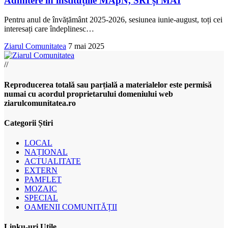
Admitere în instituțiile MApN, SRI și MAI
Pentru anul de învățământ 2025-2026, sesiunea iunie-august, toți cei
interesați care îndeplinesc
…
Ziarul Comunitatea
7 mai 2025
//
Reproducerea totală sau parțială a materialelor este permisă
numai cu acordul proprietarului domeniului web
ziarulcomunitatea.ro
Categorii Știri
LOCAL
NAȚIONAL
ACTUALITATE
EXTERN
PAMFLET
MOZAIC
SPECIAL
OAMENII COMUNITĂȚII
Linku-uri Utile