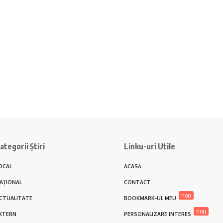
ategorii Știri
Linku-uri Utile
OCAL
ACASĂ
AȚIONAL
CONTACT
nou
CTUALITATE
BOOKMARK-UL MEU
nou
XTERN
PERSONALIZARE INTERES