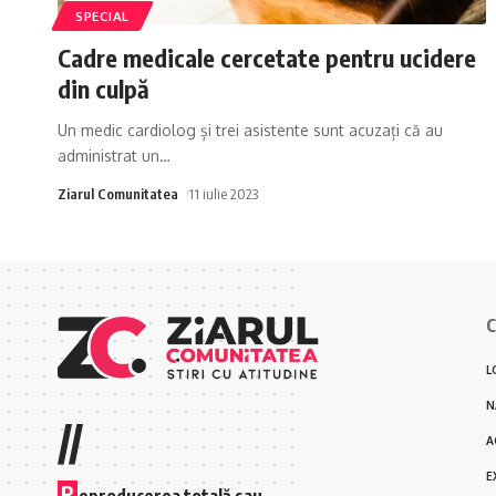
SPECIAL
Cadre medicale cercetate pentru ucidere
din culpă
Un medic cardiolog și trei asistente sunt acuzați că au
administrat un
…
Ziarul Comunitatea
11 iulie 2023
C
L
N
//
A
E
R
eproducerea totală sau