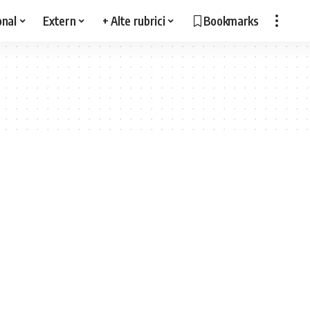
onal
Extern
+ Alte rubrici
Bookmarks