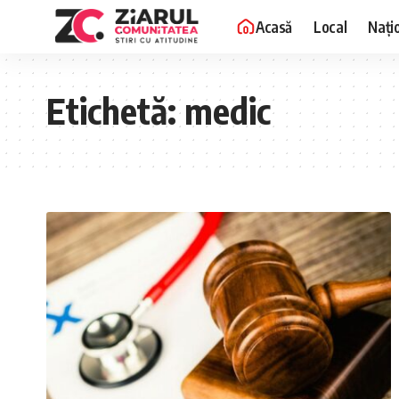
Acasă
Local
Nați
Etichetă:
medic