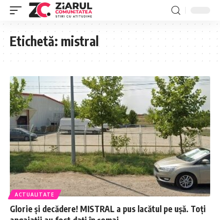
Etichetă:
mistral
ACTUALITATE
Glorie și decădere! MISTRAL a pus lacătul pe ușă. Toți
angajații au fost dați în șomaj