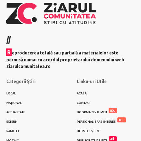
//
R
eproducerea totală sau parțială a materialelor este
permisă numai cu acordul proprietarului domeniului web
ziarulcomunitatea.ro
Categorii Știri
Linku-uri Utile
LOCAL
ACASĂ
NAȚIONAL
CONTACT
nou
ACTUALITATE
BOOKMARK-UL MEU
nou
EXTERN
PERSONALIZARE INTERES
PAMFLET
ULTIMELE ȘTIRI
ads
MOZAIC
PUBLICITATE PE SITE