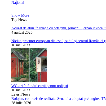
Național
Show More
Top News
Acuzat de abuz în relația cu cetățenii, primarul Șerban invocă ”s
4 august 2025
Niciun procuror european din estul, sudul și centrul României (
16 mai 2023
WC-uri în fundu’ curții pentru polițiști
16 mai 2023
Latest News
Bolojan, contrazis de realitate: Senatul a adoptat prelungirea T
28 iulie 2026