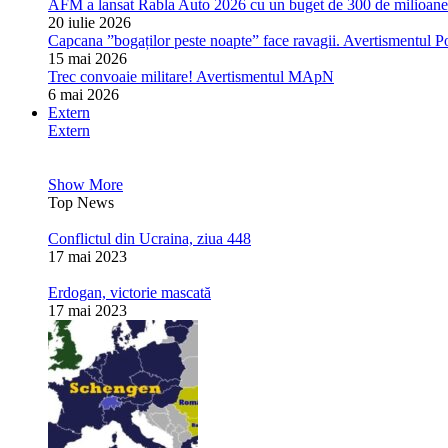
AFM a lansat Rabla Auto 2026 cu un buget de 300 de milioane de
20 iulie 2026
Capcana ”bogaților peste noapte” face ravagii. Avertismentul Pol
15 mai 2026
Trec convoaie militare! Avertismentul MApN
6 mai 2026
Extern
Extern
Show More
Top News
Conflictul din Ucraina, ziua 448
17 mai 2023
Erdogan, victorie mascată
17 mai 2023