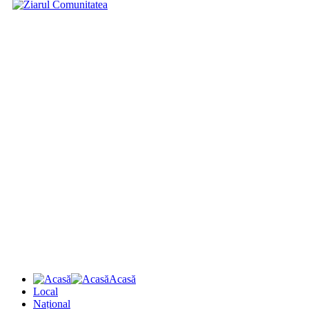
Acasă
Local
Național