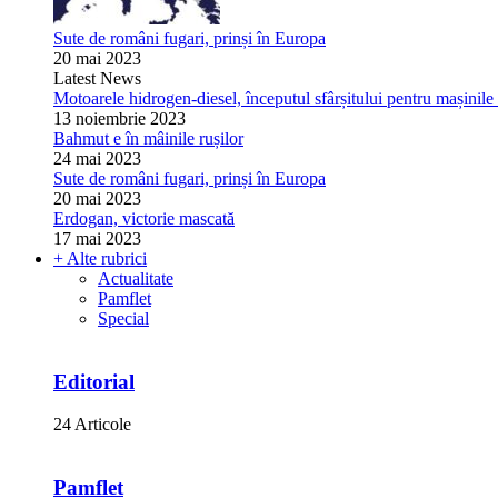
Sute de români fugari, prinși în Europa
20 mai 2023
Latest News
Motoarele hidrogen-diesel, începutul sfârșitului pentru mașinile 
13 noiembrie 2023
Bahmut e în mâinile rușilor
24 mai 2023
Sute de români fugari, prinși în Europa
20 mai 2023
Erdogan, victorie mascată
17 mai 2023
+ Alte rubrici
Actualitate
Pamflet
Special
Editorial
24 Articole
Pamflet