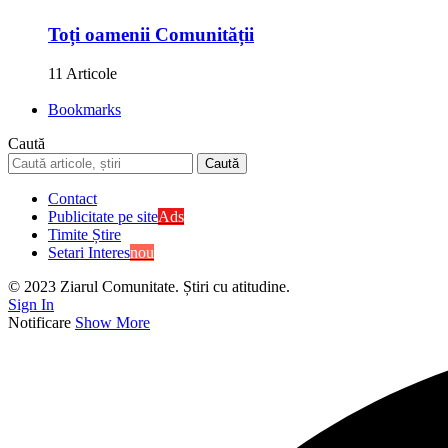
Toți oamenii Comunității
11 Articole
Bookmarks
Caută
Contact
Publicitate pe site
Ads
Timite Știre
Setari Interes
nou
© 2023 Ziarul Comunitate. Știri cu atitudine.
Sign In
Notificare
Show More