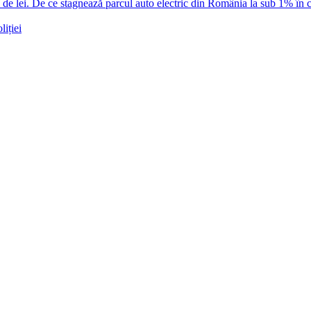
 lei. De ce stagnează parcul auto electric din România la sub 1% în c
iției