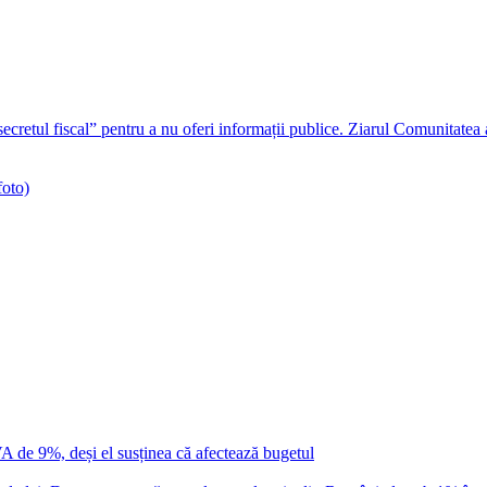
ecretul fiscal” pentru a nu oferi informații publice. Ziarul Comunitatea
foto)
VA de 9%, deși el susținea că afectează bugetul