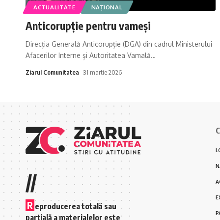
ACTUALITATE
NAȚIONAL
Anticorupție pentru vameși
Direcția Generală Anticorupție (DGA) din cadrul Ministerului
Afacerilor Interne și Autoritatea Vamală
…
Ziarul Comunitatea
31 martie 2026
C
L
N
//
A
E
R
eproducerea totală sau
P
parțială a materialelor este