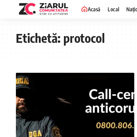
Acasă
Local
Nați
Etichetă:
protocol