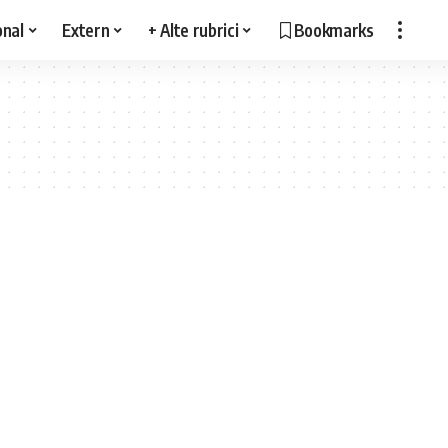
onal
Extern
+ Alte rubrici
Bookmarks