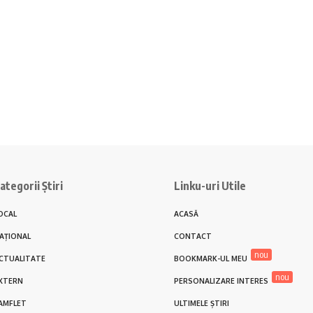
ategorii Știri
Linku-uri Utile
OCAL
ACASĂ
AȚIONAL
CONTACT
nou
CTUALITATE
BOOKMARK-UL MEU
nou
XTERN
PERSONALIZARE INTERES
AMFLET
ULTIMELE ȘTIRI