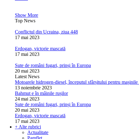
Show More
Top News
Conflictul din Ucraina, ziua 448
17 mai 2023
Erdogan, victorie mascată
17 mai 2023
Sute de români fugari, prinși în Europa
20 mai 2023
Latest News
Motoarele hidrogen-diesel, începutul sfârșitului pentru mașinile 
13 noiembrie 2023
Bahmut e în mâinile rușilor
24 mai 2023
Sute de români fugari, prinși în Europa
20 mai 2023
Erdogan, victorie mascată
17 mai 2023
+ Alte rubrici
Actualitate
Pamflet