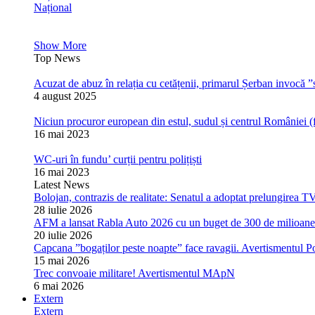
Național
Show More
Top News
Acuzat de abuz în relația cu cetățenii, primarul Șerban invocă ”s
4 august 2025
Niciun procuror european din estul, sudul și centrul României (
16 mai 2023
WC-uri în fundu’ curții pentru polițiști
16 mai 2023
Latest News
Bolojan, contrazis de realitate: Senatul a adoptat prelungirea T
28 iulie 2026
AFM a lansat Rabla Auto 2026 cu un buget de 300 de milioane de
20 iulie 2026
Capcana ”bogaților peste noapte” face ravagii. Avertismentul Pol
15 mai 2026
Trec convoaie militare! Avertismentul MApN
6 mai 2026
Extern
Extern