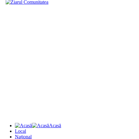
Acasă
Local
Național