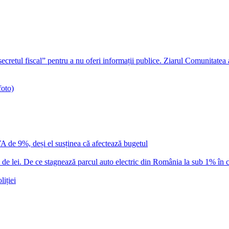
ecretul fiscal” pentru a nu oferi informații publice. Ziarul Comunitatea
foto)
VA de 9%, deși el susținea că afectează bugetul
 lei. De ce stagnează parcul auto electric din România la sub 1% în c
iției