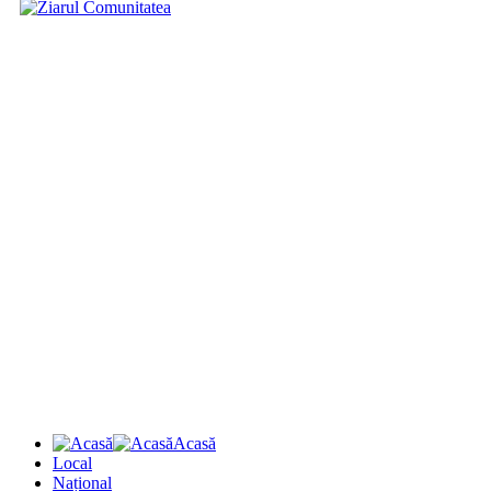
Acasă
Local
Național