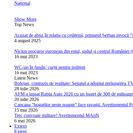
Național
Show More
Top News
Acuzat de abuz în relația cu cetățenii, primarul Șerban invocă ”s
4 august 2025
Niciun procuror european din estul, sudul și centrul României (
16 mai 2023
WC-uri în fundu’ curții pentru polițiști
16 mai 2023
Latest News
Bolojan, contrazis de realitate: Senatul a adoptat prelungirea T
28 iulie 2026
AFM a lansat Rabla Auto 2026 cu un buget de 300 de milioane de
20 iulie 2026
Capcana ”bogaților peste noapte” face ravagii. Avertismentul Pol
15 mai 2026
Trec convoaie militare! Avertismentul MApN
6 mai 2026
Extern
Extern