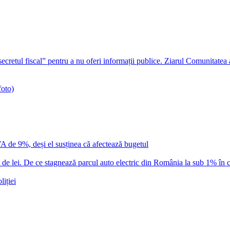
ecretul fiscal” pentru a nu oferi informații publice. Ziarul Comunitatea
foto)
VA de 9%, deși el susținea că afectează bugetul
 lei. De ce stagnează parcul auto electric din România la sub 1% în c
iției