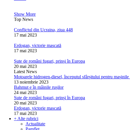
Show More
Top News
Conflictul din Ucraina, ziua 448
17 mai 2023
Erdogan, victorie mascată
17 mai 2023
Sute de români fugari, prinși în Europa
20 mai 2023
Latest News
Motoarele hidrogen-diesel, începutul sfârșitului pentru mașinile 
13 noiembrie 2023
Bahmut e în mâinile rușilor
24 mai 2023
Sute de români fugari, prinși în Europa
20 mai 2023
Erdogan, victorie mascată
17 mai 2023
+ Alte rubrici
Actualitate
Pamflet