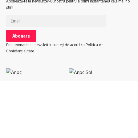
Abonează-te la newsletter-ul nostru pentru a primi instantaneu cele mai noi
știri!
Prin abonarea la newsletter sunteți de acord cu Politica de
Confidențialitate.
Urmăriți-ne
Politica Cookies
Politica de Confidențialitate
Termeni și Condiții
© 2023 Ziarul Comunitate. Știri cu atitudine. Creare Site by WSite.ro