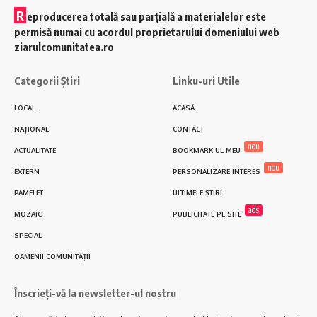
R
eproducerea totală sau parțială a materialelor este
permisă numai cu acordul proprietarului domeniului web
ziarulcomunitatea.ro
Categorii Știri
Linku-uri Utile
LOCAL
ACASĂ
NAȚIONAL
CONTACT
nou
ACTUALITATE
BOOKMARK-UL MEU
nou
EXTERN
PERSONALIZARE INTERES
PAMFLET
ULTIMELE ȘTIRI
ads
MOZAIC
PUBLICITATE PE SITE
SPECIAL
OAMENII COMUNITĂȚII
Înscrieți-vă la newsletter-ul nostru