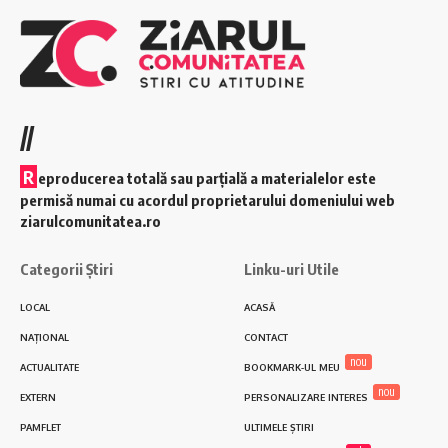
//
R
eproducerea totală sau parțială a materialelor este
permisă numai cu acordul proprietarului domeniului web
ziarulcomunitatea.ro
Categorii Știri
Linku-uri Utile
LOCAL
ACASĂ
NAȚIONAL
CONTACT
nou
ACTUALITATE
BOOKMARK-UL MEU
nou
EXTERN
PERSONALIZARE INTERES
PAMFLET
ULTIMELE ȘTIRI