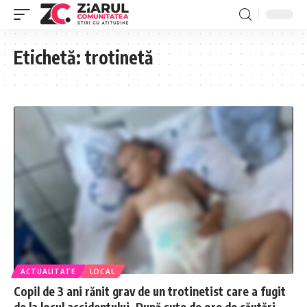
Etichetă:
trotinetă
ACTUALITATE
LOCAL
Copil de 3 ani rănit grav de un trotinetist care a fugit
de la locul accidentului. După sute de ore de căutări,