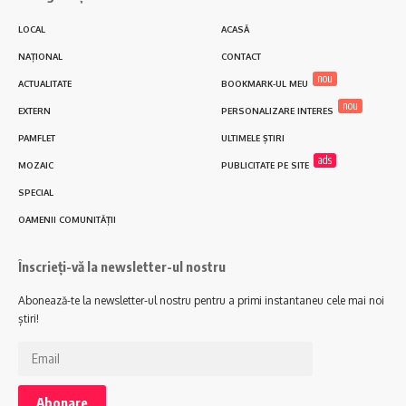
LOCAL
ACASĂ
NAȚIONAL
CONTACT
nou
ACTUALITATE
BOOKMARK-UL MEU
nou
EXTERN
PERSONALIZARE INTERES
PAMFLET
ULTIMELE ȘTIRI
ads
MOZAIC
PUBLICITATE PE SITE
SPECIAL
OAMENII COMUNITĂȚII
Înscrieți-vă la newsletter-ul nostru
Abonează-te la newsletter-ul nostru pentru a primi instantaneu cele mai noi
știri!