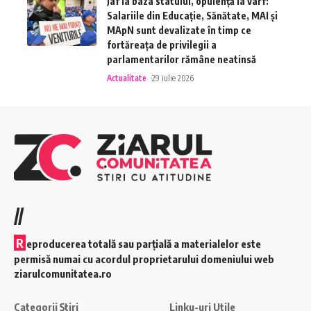
Jaf la baza statului, opulență la vârf:
Salariile din Educație, Sănătate, MAI și
MApN sunt devalizate în timp ce
fortăreața de privilegii a
parlamentarilor rămâne neatinsă
Actualitate
29 iulie 2026
//
R
eproducerea totală sau parțială a materialelor este
permisă numai cu acordul proprietarului domeniului web
ziarulcomunitatea.ro
Categorii Știri
Linku-uri Utile