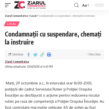
Aa
Ziarul Comunitatea
>
Local
>
Condamnații cu suspendare, chemați la instruire
LOCAL
Condamnații cu suspendare, chemați
la instruire
Distribuie
1 Min Citire
Ziarul Comunitatea
Ultima actualizare: 2024/10/30 at 4:45 PM
Marți, 29 octombrie a.c., în intervalul orar 16:00-21:00,
polițiștii din cadrul Serviciului Rutier și Poliției Orașului
Însurăței au desfășurat o acțiune pentru reducerea riscului
rutier, pe raza de competență a Poliției Orașului Însurăței. Au
fost controlate mai multe vehicule, 65 de șoferi au fost