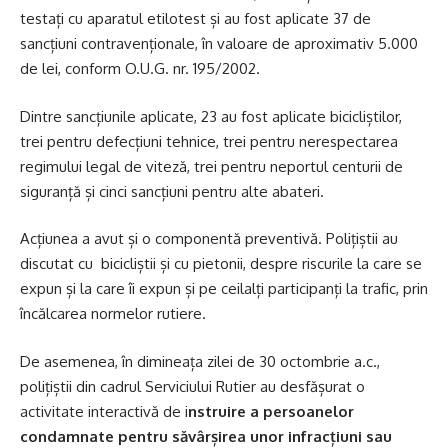
testați cu aparatul etilotest și au fost aplicate 37 de
sancțiuni contravenționale, în valoare de aproximativ 5.000
de lei, conform O.U.G. nr. 195/2002.
Dintre sancțiunile aplicate, 23 au fost aplicate bicicliștilor,
trei pentru defecțiuni tehnice, trei pentru nerespectarea
regimului legal de viteză, trei pentru neportul centurii de
siguranță și cinci sancțiuni pentru alte abateri.
Acțiunea a avut și o componentă preventivă. Polițiștii au
discutat cu bicicliștii și cu pietonii, despre riscurile la care se
expun și la care îi expun și pe ceilalți participanți la trafic, prin
încălcarea normelor rutiere.
De asemenea, în dimineața zilei de 30 octombrie a.c.,
polițiștii din cadrul Serviciului Rutier au desfășurat o
activitate interactivă de i
nstruire a persoanelor
condamnate pentru săvârșirea unor infracțiuni sau