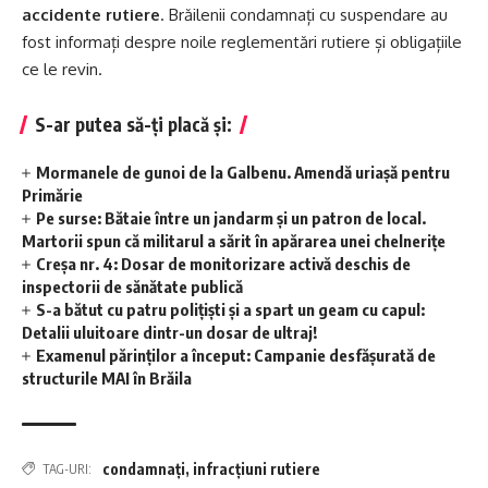
accidente rutiere
. Brăilenii condamnați cu suspendare au
fost informați despre noile reglementări rutiere și obligațiile
ce le revin.
S-ar putea să-ți placă și:
Mormanele de gunoi de la Galbenu. Amendă uriașă pentru
Primărie
Pe surse: Bătaie între un jandarm și un patron de local.
Martorii spun că militarul a sărit în apărarea unei chelnerițe
Creșa nr. 4: Dosar de monitorizare activă deschis de
inspectorii de sănătate publică
S-a bătut cu patru polițiști și a spart un geam cu capul:
Detalii uluitoare dintr-un dosar de ultraj!
Examenul părinților a început: Campanie desfășurată de
structurile MAI în Brăila
condamnați
,
infracțiuni rutiere
TAG-URI: