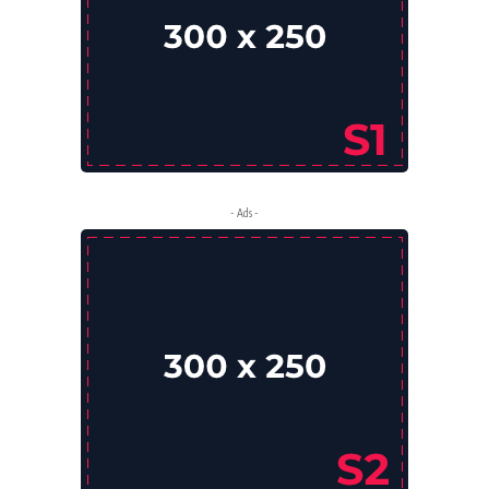
- Ads -