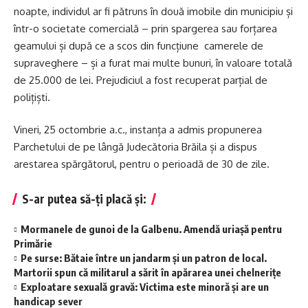
noapte, individul ar fi pătruns în două imobile din municipiu și
într-o societate comercială – prin spargerea sau forțarea
geamului și după ce a scos din funcțiune camerele de
supraveghere – și a furat mai multe bunuri, în valoare totală
de 25.000 de lei. Prejudiciul a fost recuperat parțial de
polițiști.
Vineri, 25 octombrie a.c., instanța a admis propunerea
Parchetului de pe lângă Judecătoria Brăila și a dispus
arestarea spărgătorul, pentru o perioadă de 30 de zile.
S-ar putea să-ți placă și:
Mormanele de gunoi de la Galbenu. Amendă uriașă pentru
Primărie
Pe surse: Bătaie între un jandarm și un patron de local.
Martorii spun că militarul a sărit în apărarea unei chelnerițe
Exploatare sexuală gravă: Victima este minoră și are un
handicap sever