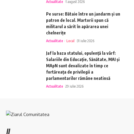
Actualitate
1 august 2026
Pe surse: Bătaie între un jandarm și un
patron de local. Martorii spun că
militarul a sărit în apărarea unei
chelnerițe
Actualitate
Local
31 iulie 2026
Jaf la baza statului, opulență la vârf:
Salariile din Educație, Sănătate, MAI și
MApN sunt devalizate în timp ce
fortăreața de privilegii a
parlamentarilor rămâne neatinsă
Actualitate
29 iulie 2026
//