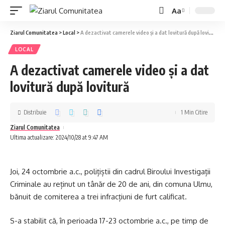
Aa
Ziarul Comunitatea
>
Local
>
A dezactivat camerele video și a dat lovitură după lovitură
LOCAL
A dezactivat camerele video și a dat
lovitură după lovitură
Distribuie
1 Min Citire
Ziarul Comunitatea
Ultima actualizare: 2024/10/28 at 9:47 AM
Joi, 24 octombrie a.c., polițiștii din cadrul Biroului Investigații
Criminale au reținut un tânăr de 20 de ani, din comuna Ulmu,
bănuit de comiterea a trei infracțiuni de furt calificat.
S-a stabilit că, în perioada 17-23 octombrie a.c., pe timp de