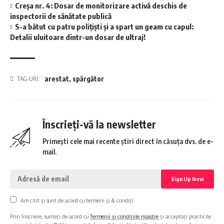
Creșa nr. 4: Dosar de monitorizare activă deschis de
inspectorii de sănătate publică
S-a bătut cu patru polițiști și a spart un geam cu capul:
Detalii uluitoare dintr-un dosar de ultraj!
arestat
,
spărgător
TAG-URI:
Înscrieți-vă la newsletter
Primești cele mai recente știri direct în căsuța dvs. de e-
mail.
Am citit și sunt de acord cu termeni și & condiți.
Prin înscriere, sunteți de acord cu
Termenii și condițiile noastre
și acceptați practicile