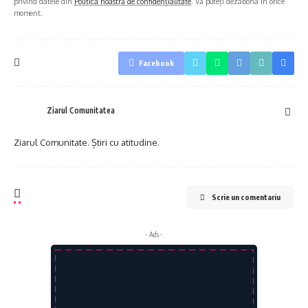
privind datele din
Politica noastră de confidențialitate
. Vă puteți dezabona în orice
moment.
Facebook
Ziarul Comunitatea
Ziarul Comunitate. Știri cu atitudine.
Scrie un comentariu
- Ads -