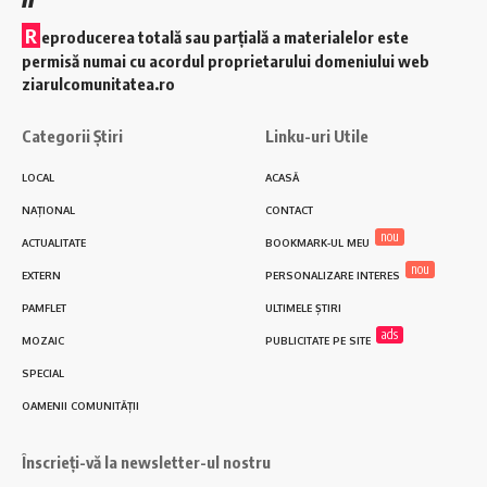
R
eproducerea totală sau parțială a materialelor este
permisă numai cu acordul proprietarului domeniului web
ziarulcomunitatea.ro
Categorii Știri
Linku-uri Utile
LOCAL
ACASĂ
NAȚIONAL
CONTACT
nou
ACTUALITATE
BOOKMARK-UL MEU
nou
EXTERN
PERSONALIZARE INTERES
PAMFLET
ULTIMELE ȘTIRI
ads
MOZAIC
PUBLICITATE PE SITE
SPECIAL
OAMENII COMUNITĂȚII
Înscrieți-vă la newsletter-ul nostru