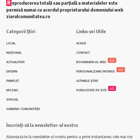
R
eproducerea totală sau parțială a materialelor este
permisă numai cu acordul proprietarului domeniului web
ziarulcomunitatea.ro
Categorii Știri
Linku-uri Utile
LOCAL
ACASĂ
NAȚIONAL
CONTACT
nou
ACTUALITATE
BOOKMARK-UL MEU
nou
EXTERN
PERSONALIZARE INTERES
PAMFLET
ULTIMELE ȘTIRI
ads
MOZAIC
PUBLICITATE PE SITE
SPECIAL
OAMENII COMUNITĂȚII
Înscrieți-vă la newsletter-ul nostru
Abonează-te la newsletter-ul nostru pentru a primi instantaneu cele mai noi