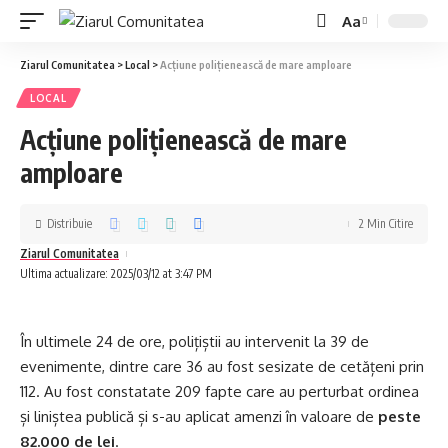
Aa
Ziarul Comunitatea
>
Local
>
Acțiune polițienească de mare amploare
LOCAL
Acțiune polițienească de mare
amploare
Distribuie
2 Min Citire
Ziarul Comunitatea
Ultima actualizare: 2025/03/12 at 3:47 PM
În ultimele 24 de ore, polițiștii au intervenit la 39 de
evenimente, dintre care 36 au fost sesizate de cetățeni prin
112. Au fost constatate 209 fapte care au perturbat ordinea
și liniștea publică și s-au aplicat amenzi în valoare de
peste
82.000 de lei
.