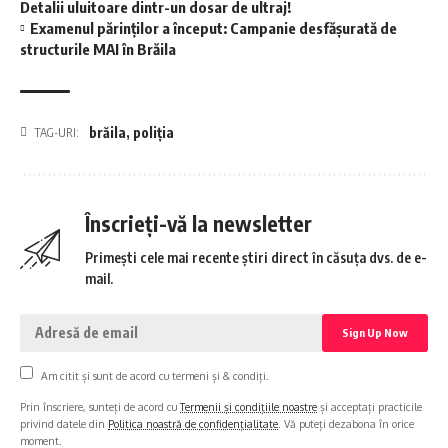
Detalii uluitoare dintr-un dosar de ultraj!
Examenul părinților a început: Campanie desfășurată de
structurile MAI în Brăila
brăila
,
poliția
TAG-URI:
Înscrieți-vă la newsletter
Primești cele mai recente știri direct în căsuța dvs. de e-
mail.
Am citit și sunt de acord cu termeni și & condiți.
Prin înscriere, sunteți de acord cu
Termenii și condițiile noastre
și acceptați practicile
privind datele din
Politica noastră de confidențialitate
. Vă puteți dezabona în orice
moment.