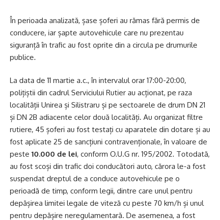
În perioada analizată, șase șoferi au rămas fără permis de
conducere, iar șapte autovehicule care nu prezentau
siguranță în trafic au fost oprite din a circula pe drumurile
publice.
La data de 11 martie a.c., în intervalul orar 17:00-20:00,
polițiștii din cadrul Serviciului Rutier au acționat, pe raza
localității Unirea și Silistraru și pe sectoarele de drum DN 21
și DN 2B adiacente celor două localități. Au organizat filtre
rutiere, 45 șoferi au fost testați cu aparatele din dotare și au
fost aplicate 25 de sancțiuni contravenționale, în valoare de
peste
10.000 de lei
, conform O.U.G nr. 195/2002. Totodată,
au fost scoși din trafic doi conducători auto, cărora le-a fost
suspendat dreptul de a conduce autovehicule pe o
perioadă de timp, conform legii, dintre care unul pentru
depășirea limitei legale de viteză cu peste 70 km/h și unul
pentru depășire neregulamentară. De asemenea, a fost