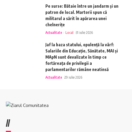
Pe surse: Bătaie între un jandarm și un
patron de local. Martorii spun că
militarul a sărit în apărarea unei
chelnerițe
Actualitate
Local
31 iulie 2026
Jaf la baza statului, opulență la vârf:
Salariile din Educație, Sănătate, MAI și
MApN sunt devalizate în timp ce
fortăreața de privilegii a
parlamentarilor rămâne neatinsă
Actualitate
29 iulie 2026
//