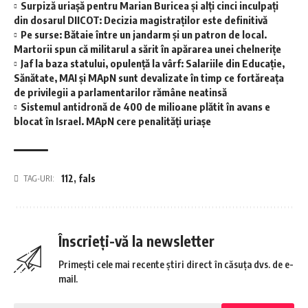
Surpiză uriașă pentru Marian Buricea și alți cinci inculpați
din dosarul DIICOT: Decizia magistraților este definitivă
Pe surse: Bătaie între un jandarm și un patron de local.
Martorii spun că militarul a sărit în apărarea unei chelnerițe
Jaf la baza statului, opulență la vârf: Salariile din Educație,
Sănătate, MAI și MApN sunt devalizate în timp ce fortăreața
de privilegii a parlamentarilor rămâne neatinsă
Sistemul antidronă de 400 de milioane plătit în avans e
blocat în Israel. MApN cere penalități uriașe
112
,
fals
TAG-URI:
Înscrieți-vă la newsletter
Primești cele mai recente știri direct în căsuța dvs. de e-
mail.