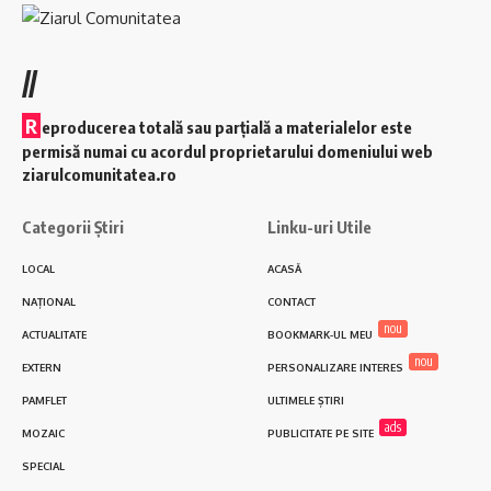
//
R
eproducerea totală sau parțială a materialelor este
permisă numai cu acordul proprietarului domeniului web
ziarulcomunitatea.ro
Categorii Știri
Linku-uri Utile
LOCAL
ACASĂ
NAȚIONAL
CONTACT
nou
ACTUALITATE
BOOKMARK-UL MEU
nou
EXTERN
PERSONALIZARE INTERES
PAMFLET
ULTIMELE ȘTIRI
ads
MOZAIC
PUBLICITATE PE SITE
SPECIAL