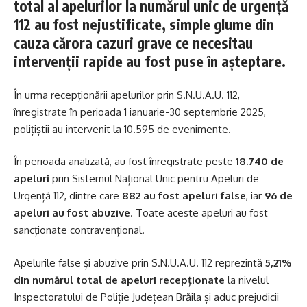
total al apelurilor la numărul unic de urgență
112 au fost nejustificate, simple glume din
cauza cărora cazuri grave ce necesitau
intervenții rapide au fost puse în așteptare.
În urma recepționării apelurilor prin S.N.U.A.U. 112,
înregistrate în perioada 1 ianuarie-30 septembrie 2025,
polițiștii au intervenit la 10.595 de evenimente.
În perioada analizată, au fost înregistrate peste
18.740 de
apeluri
prin Sistemul Național Unic pentru Apeluri de
Urgență 112, dintre care
882 au fost apeluri false
, iar
96 de
apeluri au fost abuzive
. Toate aceste apeluri au fost
sancționate contravențional.
Apelurile false și abuzive prin S.N.U.A.U. 112 reprezintă
5,21%
din numărul total de apeluri recepționate
la nivelul
Inspectoratului de Poliție Județean Brăila și aduc prejudicii