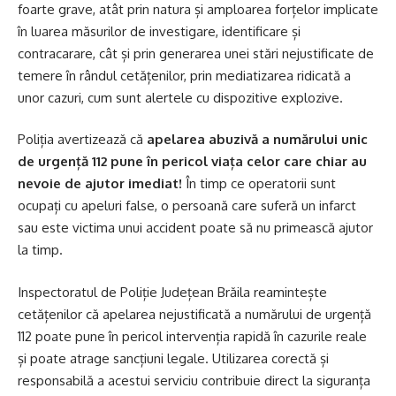
foarte grave, atât prin natura și amploarea forțelor implicate
în luarea măsurilor de investigare, identificare și
contracarare, cât și prin generarea unei stări nejustificate de
temere în rândul cetățenilor, prin mediatizarea ridicată a
unor cazuri, cum sunt alertele cu dispozitive explozive.
Poliția avertizează că
apelarea abuzivă a numărului unic
de urgență 112 pune în pericol viața celor care chiar au
nevoie de ajutor imediat!
În timp ce operatorii sunt
ocupați cu apeluri false, o persoană care suferă un infarct
sau este victima unui accident poate să nu primească ajutor
la timp.
Inspectoratul de Poliție Județean Brăila reamintește
cetățenilor că apelarea nejustificată a numărului de urgență
112 poate pune în pericol intervenția rapidă în cazurile reale
și poate atrage sancțiuni legale. Utilizarea corectă și
responsabilă a acestui serviciu contribuie direct la siguranța