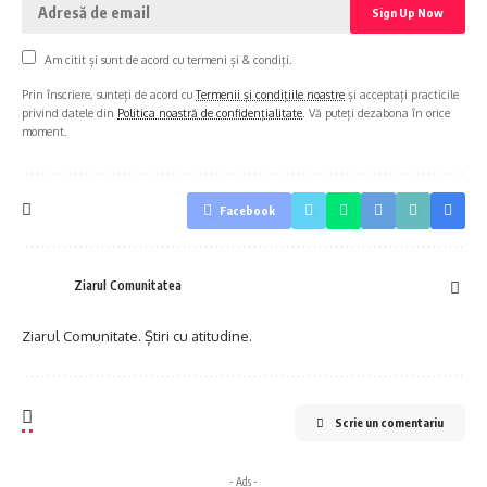
Am citit și sunt de acord cu termeni și & condiți.
Prin înscriere, sunteți de acord cu
Termenii și condițiile noastre
și acceptați practicile
privind datele din
Politica noastră de confidențialitate
. Vă puteți dezabona în orice
moment.
Facebook
Ziarul Comunitatea
Ziarul Comunitate. Știri cu atitudine.
Scrie un comentariu
- Ads -