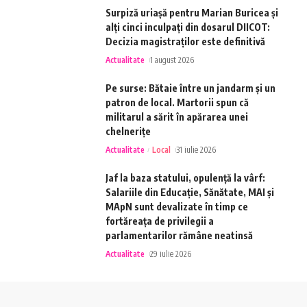
Surpiză uriașă pentru Marian Buricea și
alți cinci inculpați din dosarul DIICOT:
Decizia magistraților este definitivă
Actualitate
1 august 2026
Pe surse: Bătaie între un jandarm și un
patron de local. Martorii spun că
militarul a sărit în apărarea unei
chelnerițe
Actualitate
Local
31 iulie 2026
Jaf la baza statului, opulență la vârf:
Salariile din Educație, Sănătate, MAI și
MApN sunt devalizate în timp ce
fortăreața de privilegii a
parlamentarilor rămâne neatinsă
Actualitate
29 iulie 2026