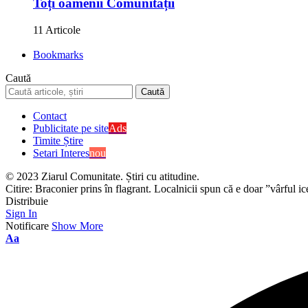
Toți oamenii Comunității
11 Articole
Bookmarks
Caută
Contact
Publicitate pe site
Ads
Timite Știre
Setari Interes
nou
© 2023 Ziarul Comunitate. Știri cu atitudine.
Citire:
Braconier prins în flagrant. Localnicii spun că e doar ”vârful i
Distribuie
Sign In
Notificare
Show More
Aa