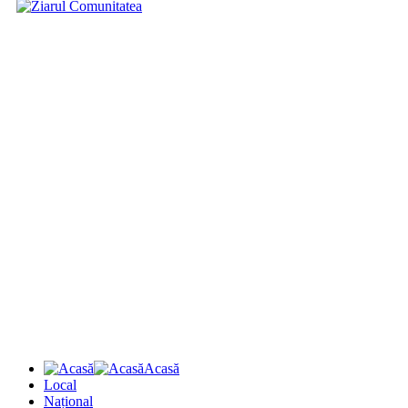
Acasă
Local
Național