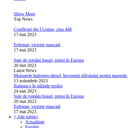
Show More
Top News
Conflictul din Ucraina, ziua 448
17 mai 2023
Erdogan, victorie mascată
17 mai 2023
Sute de români fugari, prinși în Europa
20 mai 2023
Latest News
Motoarele hidrogen-diesel, începutul sfârșitului pentru mașinile 
13 noiembrie 2023
Bahmut e în mâinile rușilor
24 mai 2023
Sute de români fugari, prinși în Europa
20 mai 2023
Erdogan, victorie mascată
17 mai 2023
+ Alte rubrici
Actualitate
Pamflet