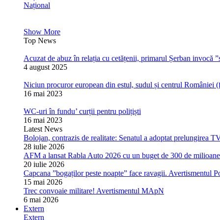
Național
Show More
Top News
Acuzat de abuz în relația cu cetățenii, primarul Șerban invocă ”s
4 august 2025
Niciun procuror european din estul, sudul și centrul României (
16 mai 2023
WC-uri în fundu’ curții pentru polițiști
16 mai 2023
Latest News
Bolojan, contrazis de realitate: Senatul a adoptat prelungirea T
28 iulie 2026
AFM a lansat Rabla Auto 2026 cu un buget de 300 de milioane de
20 iulie 2026
Capcana ”bogaților peste noapte” face ravagii. Avertismentul Pol
15 mai 2026
Trec convoaie militare! Avertismentul MApN
6 mai 2026
Extern
Extern