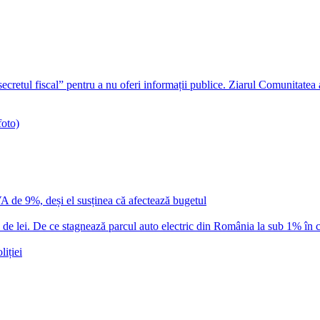
ecretul fiscal” pentru a nu oferi informații publice. Ziarul Comunitatea
foto)
VA de 9%, deși el susținea că afectează bugetul
 lei. De ce stagnează parcul auto electric din România la sub 1% în c
iției