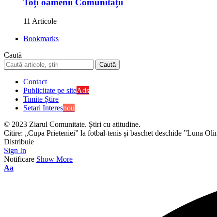
Toți oamenii Comunității
11 Articole
Bookmarks
Caută
Contact
Publicitate pe site
Ads
Timite Știre
Setari Interes
nou
© 2023 Ziarul Comunitate. Știri cu atitudine.
Citire:
„Cupa Prieteniei” la fotbal-tenis și baschet deschide ”Luna Oli
Distribuie
Sign In
Notificare
Show More
Aa