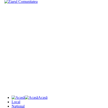
Acasă
Local
Național