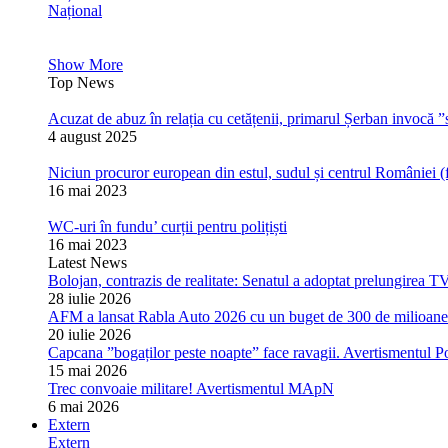
Național
Show More
Top News
Acuzat de abuz în relația cu cetățenii, primarul Șerban invocă ”s
4 august 2025
Niciun procuror european din estul, sudul și centrul României (
16 mai 2023
WC-uri în fundu’ curții pentru polițiști
16 mai 2023
Latest News
Bolojan, contrazis de realitate: Senatul a adoptat prelungirea T
28 iulie 2026
AFM a lansat Rabla Auto 2026 cu un buget de 300 de milioane de
20 iulie 2026
Capcana ”bogaților peste noapte” face ravagii. Avertismentul Pol
15 mai 2026
Trec convoaie militare! Avertismentul MApN
6 mai 2026
Extern
Extern