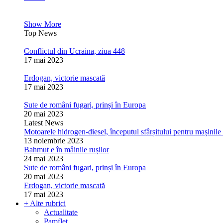
Show More
Top News
Conflictul din Ucraina, ziua 448
17 mai 2023
Erdogan, victorie mascată
17 mai 2023
Sute de români fugari, prinși în Europa
20 mai 2023
Latest News
Motoarele hidrogen-diesel, începutul sfârșitului pentru mașinile 
13 noiembrie 2023
Bahmut e în mâinile rușilor
24 mai 2023
Sute de români fugari, prinși în Europa
20 mai 2023
Erdogan, victorie mascată
17 mai 2023
+ Alte rubrici
Actualitate
Pamflet