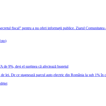
ecretul fiscal” pentru a nu oferi informații publice. Ziarul Comunitatea
foto)
VA de 9%, deși el susținea că afectează bugetul
 lei. De ce stagnează parcul auto electric din România la sub 1% în c
iției