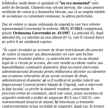
brăilenilor, mulți dintre ei spunând că
”nu era momentul”
unei
astfel de declarații. Oamenii erau oricum nervoși, din cauza penelor
nesfârșite de curent și a drumurilor blocate, așa că au umplut rețelele
de socializare cu comentarii veninoase, la adresa prefectului.
Dar să vedem ce spune ordonanța de urgență la care face referire
reprezentantul Guvernului în teritoriu.
OUG 37/2023
completează,
practic
Ordonanța Guvernului nr. 43/1997
. La articolul 45, după
alineatul (6), s-a introdus un nou alineat (6^1), care îi vizează direct
pe șoferi li are următorul cuprins:
”În cazul circulației pe sectoare de drum restricționate din punctul
de vedere al maselor sau dimensiunilor ori care sunt închise
temporar circulației publice, cu autovehicule care nu au dreptul
legal de a circula pe acestea, din care rezultă accidente rutiere sau
imposibilitatea continuării deplasării, fiind necesară intervenția
administratorului drumului pentru înlăturarea efectelor accidentelor
sau scoaterea vehiculelor de pe aceste sectoare de drum,
administratorul drumului:
a)
va fi notificat de poliția rutieră sau
Inspectoratul General pentru Situații de Urgență, care a intervenit
la fața locului, cu privire la daunele rezultate, consemnate în
procesul-verbal de constatare, dacă este cazul, și/sau societatea de
asigurări emitentă a poliței de asigurare RCA sau CASCO, care
instrumentează dosarul de daună;
b)
întocmește și transmite
contravenientului și/sau societății de asigurări, după caz, în termen