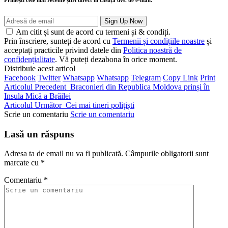
Primești cele mai recente știri direct în căsuța dvs. de e-mail.
Am citit și sunt de acord cu termeni și & condiți.
Prin înscriere, sunteți de acord cu
Termenii și condițiile noastre
și
acceptați practicile privind datele din
Politica noastră de
confidențialitate
. Vă puteți dezabona în orice moment.
Distribuie acest articol
Facebook
Twitter
Whatsapp
Whatsapp
Telegram
Copy Link
Print
Articolul Precedent
Braconieri din Republica Moldova prinși în
Insula Mică a Brăilei
Articolul Următor
Cei mai tineri polițiști
Scrie un comentariu
Scrie un comentariu
Lasă un răspuns
Adresa ta de email nu va fi publicată.
Câmpurile obligatorii sunt
marcate cu
*
Comentariu
*