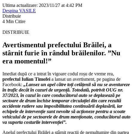
Ultima actualizare: 2023/11/27 at 4:42 PM
Despina VASILE
Distribuie
4 Min Citire
DISTRIBUIE
Avertismentul prefectului Brăilei, a
stârnit furie în rândul brăilenilor. ”Nu
era momentul!”
Imediat după ce a intrat în vigoare codul roșu de vreme rea,
prefectul Iulian Timofei
a lansat un avertisment, pe pagina de
Facebook:
„Lansez un apel către toți cetățenii să nu se aventureze
în trafic decât în cazuri de urgență. Totodată, potrivit OUG nr.
37/2023, în cazul în care conducătorul auto se deplasează pe
sectoare de drum închise temporar circulației din care rezultă
accidente rutiere sau imposibilitatea continuării deplasării, iar
echipele de intervenție sunt nevoite să acționeze pentru a scoate
vehiculul de pe sectoarele de drum menționate, conducătorul auto
va suporta costurile intervenției”.
Apelul prefectului Brăilei a stârnit reacții de nemulțumire din partea