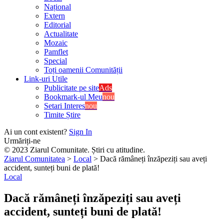
Național
Extern
Editorial
Actualitate
Mozaic
Pamflet
Special
Toți oamenii Comunității
Link-uri Utile
Publicitate pe site
Ads
Bookmark-ul Meu
nou
Setari Interes
nou
Timite Știre
Ai un cont existent?
Sign In
Urmăriți-ne
© 2023 Ziarul Comunitate. Știri cu atitudine.
Ziarul Comunitatea
>
Local
>
Dacă rămâneți înzăpeziți sau aveți
accident, sunteți buni de plată!
Local
Dacă rămâneți înzăpeziți sau aveți
accident, sunteți buni de plată!