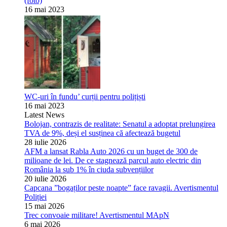
(foto)
16 mai 2023
WC-uri în fundu’ curții pentru polițiști
16 mai 2023
Latest News
Bolojan, contrazis de realitate: Senatul a adoptat prelungirea
TVA de 9%, deși el susținea că afectează bugetul
28 iulie 2026
AFM a lansat Rabla Auto 2026 cu un buget de 300 de
milioane de lei. De ce stagnează parcul auto electric din
România la sub 1% în ciuda subvențiilor
20 iulie 2026
Capcana ”bogaților peste noapte” face ravagii. Avertismentul
Poliției
15 mai 2026
Trec convoaie militare! Avertismentul MApN
6 mai 2026