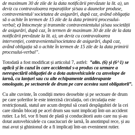
de maximum 30 de zile de la data notificării prevăzute la lit. a), un
deviz cu contravaloarea reparațiilor și/sau a daunelor produse,
contravenientul/ societatea de asigurări, după caz, având obligația
să o achite în termen de 15 zile de la data primirii procesului-
verbal;
c)
întocmește și transmite contravenientului și/sau societății
de asigurări, după caz, în termen de maximum 30 de zile de la data
notificării prevăzute la lit. a), un deviz cu contravaloarea
intervenției, contravenientul/societatea de asigurări, după caz,
având obligația să o achite în termen de 15 zile de la data primirii
procesului-verbal”.
Totodată a fost modificat și articolul 7, astfel:
”alin. (6) și (6^1) se
aplică și în cazul în care accidentul s-a produs ca urmare a
nerespectării obligației de a dota autovehiculele cu anvelope de
iarnă, cu lanțuri sau cu alte echipamente antiderapante
omologate, pe sectoarele de drum pe care acestea sunt obligatorii”.
Cu alte cuvinte, în condiții meteo deosebite și pe sectoare de drum
pe care șoferilor le este interzisă circulația, ori circulația este
restricționată, statul are acum dreptul să ceară despăgubiri de la cei
care rămân blocați pe acel drum sau sunt implicați într-un accident
rutier. La fel, vor fi buni de plată și conducătorii auto care nu și-au
dotat autovehiculele cu cauciucuri de iarnă, în anotimpul rece, și au
mai avut și ghinionul de a fi implicați într-un eveniment rutier.