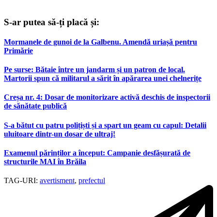
S-ar putea să-ți placă și:
Mormanele de gunoi de la Galbenu. Amendă uriașă pentru
Primărie
Pe surse: Bătaie între un jandarm și un patron de local.
Martorii spun că militarul a sărit în apărarea unei chelnerițe
Creșa nr. 4: Dosar de monitorizare activă deschis de inspectorii
de sănătate publică
S-a bătut cu patru polițiști și a spart un geam cu capul: Detalii
uluitoare dintr-un dosar de ultraj!
Examenul părinților a început: Campanie desfășurată de
structurile MAI în Brăila
TAG-URI:
avertisment
,
prefectul