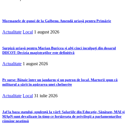
Mormanele de gunoi de la Galbenu. Amendă uriașă pentru Primărie
Actualitate
Local
1 august 2026
Surpiză uriașă pentru Marian Buricea și alți cinci inculpați din dosarul
DIICOT: Decizia magistraților este definitivă
Actualitate
1 august 2026
Pe surse: Bătaie între un jandarm și un patron de local. Martorii spun că
militarul a sărit în apărarea unei chelnerițe
Actualitate
Local
31 iulie 2026
Jaf la baza statului, opulență la vârf: Salariile din Educație, Sănătate, MAI și
MApN sunt devalizate în timp ce fortăreața de privilegii a parlamentarilor
rămâne neatinsă