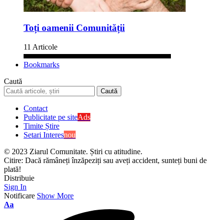
Toți oamenii Comunității
11 Articole
Bookmarks
Caută
Contact
Publicitate pe site
Ads
Timite Știre
Setari Interes
nou
© 2023 Ziarul Comunitate. Știri cu atitudine.
Citire:
Dacă rămâneți înzăpeziți sau aveți accident, sunteți buni de
plată!
Distribuie
Sign In
Notificare
Show More
Aa