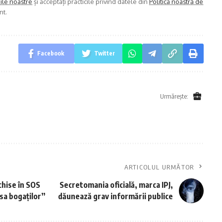
iile noastre
și acceptați practicile privind datele din
Politica noastră de
nt.
Facebook
Twitter
Urmărește:
ARTICOLUL URMĂTOR
chise în SOS
Secretomania oficială, marca IPJ,
asa bogaților”
dăunează grav informării publice