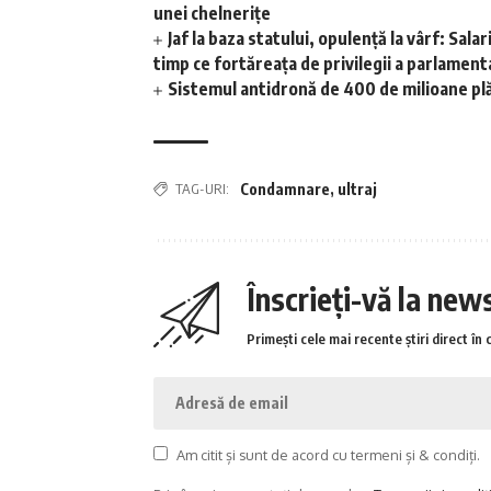
unei chelnerițe
Jaf la baza statului, opulență la vârf: Sal
timp ce fortăreața de privilegii a parlamen
Sistemul antidronă de 400 de milioane plăt
TAG-URI:
Condamnare
,
ultraj
Înscrieți-vă la new
Primești cele mai recente știri direct în 
Am citit și sunt de acord cu termeni și & condiți.