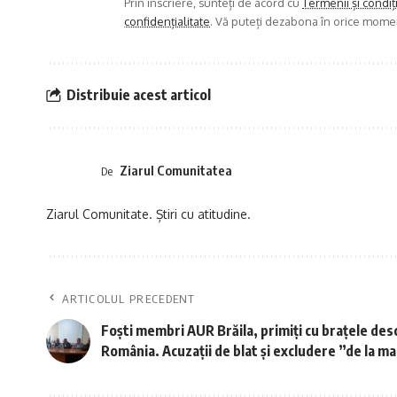
Prin înscriere, sunteți de acord cu
Termenii și condiț
confidențialitate
. Vă puteți dezabona în orice mome
Distribuie acest articol
Ziarul Comunitatea
De
Ziarul Comunitate. Știri cu atitudine.
ARTICOLUL PRECEDENT
Foști membri AUR Brăila, primiți cu brațele des
România. Acuzații de blat și excludere ”de la m