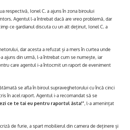
iua respectivă, Ionel C. a ajuns în zona biroului
întors. Agentul l-a întrebat dacă are vreo problemă, dar
timp ce gardianul discuta cu un alt deținut, Ionel C. a
hetorului, dar acesta a refuzat și a mers în curtea unde
l-a ajuns din urmă, l-a întrebat cum se numește, iar
entru care agentul i-a întocmit un raport de eveniment
vătămată se afla în biroul supraveghetorului cu încă cinci
scris în acel raport. Agentul i-a recomandat să se
vezi ce te tai eu pentru raportul
ăsta!
”
, l-a amenințat
criză de furie, a spart mobilierul din camera de deținere și