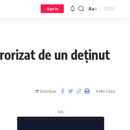
Aa
Sign In
erorizat de un deținut
Distribuie
4 Min Citire
- Ads -