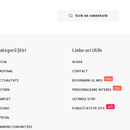
Scrie un comentariu
ategorii Știri
Linku-uri Utile
OCAL
ACASĂ
AȚIONAL
CONTACT
nou
CTUALITATE
BOOKMARK-UL MEU
nou
XTERN
PERSONALIZARE INTERES
AMFLET
ULTIMELE ȘTIRI
ads
OZAIC
PUBLICITATE PE SITE
PECIAL
AMENII COMUNITĂȚII