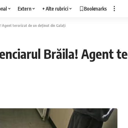
onal
Extern
+ Alte rubrici
Bookmarks
a! Agent terorizat de un deținut din Galați
enciarul Brăila! Agent t