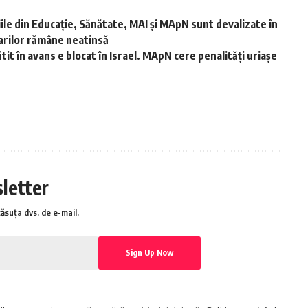
ariile din Educație, Sănătate, MAI și MApN sunt devalizate în
tarilor rămâne neatinsă
it în avans e blocat în Israel. MApN cere penalități uriașe
sletter
căsuța dvs. de e-mail.