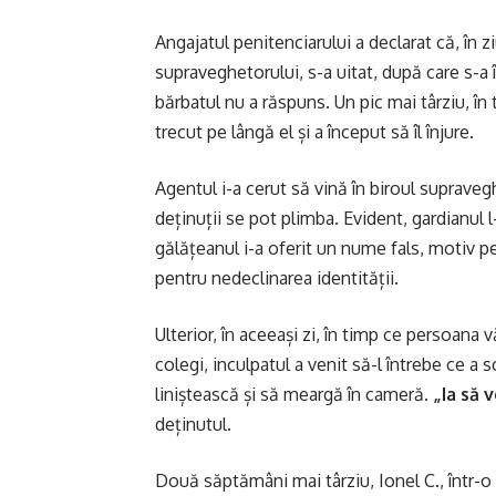
Angajatul penitenciarului a declarat că, în z
supraveghetorului, s-a uitat, după care s-a 
bărbatul nu a răspuns. Un pic mai târziu, în 
trecut pe lângă el și a început să îl înjure.
Agentul i-a cerut să vină în biroul supraveg
deținuții se pot plimba. Evident, gardianul 
gălățeanul i-a oferit un nume fals, motiv p
pentru nedeclinarea identității.
Ulterior, în aceeași zi, în timp ce persoana 
colegi, inculpatul a venit să-l întrebe ce a 
liniștească și să meargă în cameră.
„
I
a să 
deținutul.
Două săptămâni mai târziu, Ionel C., într-o 