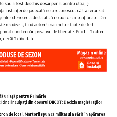
le său a fost deschis dosar penal pentru ultraj și
 fața instanței de judecată nu a recunoscut că l-a terorizat
gerile ulterioare a declarat că nu au fost intenționate. Din
ste recidivist, fiind autorul mai multor fapte de furt,
a primit condamnări privative de libertate. Practic, în ultimii
, decât în libertate!
ă uriașă pentru Primărie
i cinci inculpați din dosarul DIICOT: Decizia magistraților
ron de local. Martorii spun că militarul a sărit în apărarea