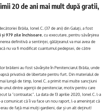
imii 20 de ani mai mult după gratii,
decătoriei Brăila, Ionel C. (37 de ani) din Galați, a fost
ni
ș
i 979 zile
închisoare
, cu executare, pentru săvârșirea
mânerea definitivă a sentinței, gălățeanul va mai avea de
dacă nu va fi modificat cuantumul pedepsei, de către
or brăileni au fost săvârșite în Penitenciarul Brăila, unde
psă privativă de libertate pentru furt. Din materialul de
mai lungă de timp, Ionel C. a primit mai multe sancțiuni
de unul dintre agenții de penitenciar, motiv pentru care
ut la ”contraatac”. La data de 13 aprilie 2020, Ionel C. l-a
i-a comunicat că îi va face un nou raport, l-a amenințat că
re erau de față mai mulți gardieni, dar și un alt deținut!