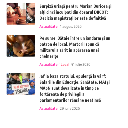
Surpiză uriașă pentru Marian Buricea și
alți cinci inculpați din dosarul DIICOT:
Decizia magistraților este definitivă
Actualitate
1 august 2026
Pe surse: Bătaie între un jandarm și un
patron de local. Martorii spun că
militarul a sărit în apărarea unei
chelnerițe
Actualitate
Local
31 iulie 2026
Jaf la baza statului, opulență la vârf:
Salariile din Educație, Sănătate, MAI și
MApN sunt devalizate în timp ce
fortăreața de privilegii a
parlamentarilor rămâne neatinsă
Actualitate
29 iulie 2026