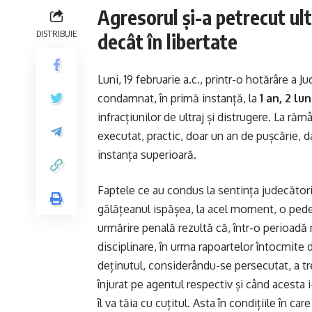
Agresorul și-a petrecut ult
DISTRIBUIE
decât în libertate
Luni, 19 februarie a.c., printr-o hotărâre a Ju
condamnat, în primă instanță, la
1 an, 2 lu
infracțiunilor de ultraj și distrugere. La ră
executat, practic, doar un an de pușcărie, 
instanța superioară.
Faptele ce au condus la sentința judecătoril
gălățeanul ispășea, la acel moment, o pedea
urmărire penală rezultă că, într-o perioadă 
disciplinare, în urma rapoartelor întocmite 
deținutul, considerându-se persecutat, a trec
înjurat pe agentul respectiv și când acesta 
îl va tăia cu cuțitul. Asta în condițiile în ca