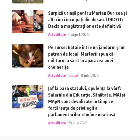
Surpiză uriașă pentru Marian Buricea și
alți cinci inculpați din dosarul DIICOT:
Decizia magistraților este definitivă
Actualitate
1 august 2026
Pe surse: Bătaie între un jandarm și un
patron de local. Martorii spun că
militarul a sărit în apărarea unei
chelnerițe
Actualitate
Local
31 iulie 2026
Jaf la baza statului, opulență la vârf:
Salariile din Educație, Sănătate, MAI și
MApN sunt devalizate în timp ce
fortăreața de privilegii a
parlamentarilor rămâne neatinsă
Actualitate
29 iulie 2026