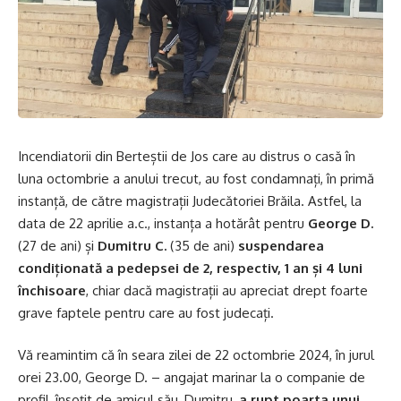
Incendiatorii din Berteștii de Jos care au distrus o casă în
luna octombrie a anului trecut, au fost condamnați, în primă
instanță, de către magistrații Judecătoriei Brăila. Astfel, la
data de 22 aprilie a.c., instanța a hotărât pentru
George D.
(27 de ani) și
Dumitru C.
(35 de ani)
suspendarea
condiționată a pedepsei de 2, respectiv, 1 an și 4 luni
închisoare
, chiar dacă magistrații au apreciat drept foarte
grave faptele pentru care au fost judecați.
Vă reamintim că în seara zilei de 22 octombrie 2024, în jurul
orei 23.00, George D. – angajat marinar la o companie de
profil, însoțit de amicul său, Dumitru,
a rupt poarta unui