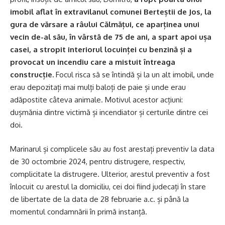
imobil aflat în extravilanul comunei Berteștii de Jos, la
gura de vărsare a râului Călmățui, ce aparținea unui
vecin de-al său, în vârstă de 75 de ani, a spart apoi ușa
casei, a stropit interiorul locuinței cu benzină și a
provocat un incendiu care a mistuit întreaga
construcție.
Focul risca să se întindă și la un alt imobil, unde
erau depozitați mai mulți baloți de paie și unde erau
adăpostite câteva animale. Motivul acestor acțiuni:
dușmănia dintre victimă și incendiator și certurile dintre cei
doi.
Marinarul și complicele său au fost arestați preventiv la data
de 30 octombrie 2024, pentru distrugere, respectiv,
complicitate la distrugere. Ulterior, arestul preventiv a fost
înlocuit cu arestul la domiciliu, cei doi fiind judecați în stare
de libertate de la data de 28 februarie a.c. și până la
momentul condamnării în primă instanță.