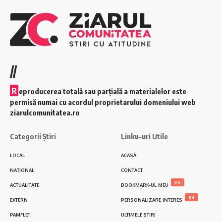
//
R
eproducerea totală sau parțială a materialelor este
permisă numai cu acordul proprietarului domeniului web
ziarulcomunitatea.ro
Categorii Știri
Linku-uri Utile
LOCAL
ACASĂ
NAȚIONAL
CONTACT
nou
ACTUALITATE
BOOKMARK-UL MEU
nou
EXTERN
PERSONALIZARE INTERES
PAMFLET
ULTIMELE ȘTIRI