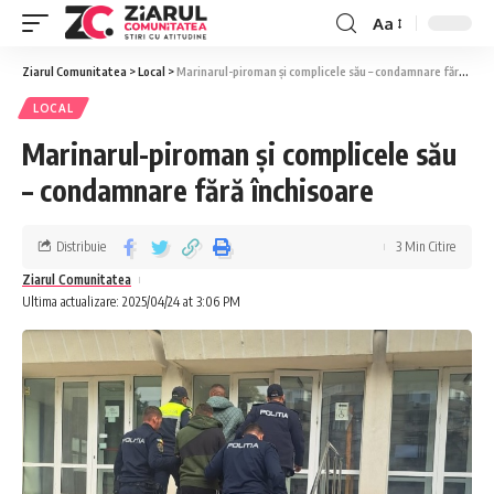
Aa
Ziarul Comunitatea
>
Local
>
Marinarul-piroman și complicele său – condamnare fără închisoare
LOCAL
Marinarul-piroman și complicele său
– condamnare fără închisoare
Distribuie
3 Min Citire
Ziarul Comunitatea
Ultima actualizare: 2025/04/24 at 3:06 PM