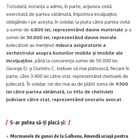
Totodată, instanța a admis, în parte, acțiunea civilă
exercitată de partea vătămată, împotriva inculpaților,
obligându-i pe aceștia, în solidar, la plata către partea civilă
a sumei de
6.800 lei, reprezentând daune materiale
şi a
sumei de
50.000 lei, reprezentând daune morale
.
Judecătorii au menținut
măsura asiguratorie a
sechestrului asupra bunurilor mobile și imobile ale
inculpaților
, până la concurența sumei de 50.000 lei.
George D. și Dumitru C. trebuie să mai plătească, fiecare în
parte, câte 3.400 lei către stat, reprezentând cheltuieli de
judecată. În solidar, cei doi mai au de plătit suma de
9.500
lei către partea vătămată, cu titlu de cheltuieli
judiciare către stat, reprezentând onorariu avocat
.
S-ar putea să-ți placă și:
Mormanele de gunoi de la Galbenu. Amendă uriașă pentru