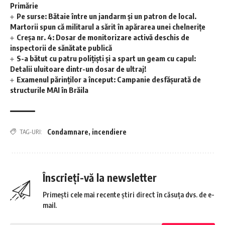
Primărie
Pe surse: Bătaie între un jandarm și un patron de local.
Martorii spun că militarul a sărit în apărarea unei chelnerițe
Creșa nr. 4: Dosar de monitorizare activă deschis de
inspectorii de sănătate publică
S-a bătut cu patru polițiști și a spart un geam cu capul:
Detalii uluitoare dintr-un dosar de ultraj!
Examenul părinților a început: Campanie desfășurată de
structurile MAI în Brăila
Condamnare
,
incendiere
TAG-URI:
Înscrieți-vă la newsletter
Primești cele mai recente știri direct în căsuța dvs. de e-
mail.