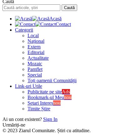
Caută
Acasă
Contact
Categorii
Local
Național
Extern
Editorial
Actualitate
Mozaic
Pamflet
Special
Toți oamenii Comunității
Link-uri Utile
Publicitate pe site
Ads
Bookmark-ul Meu
nou
Setari Interes
nou
Timite Știre
Ai un cont existent?
Sign In
Urmăriți-ne
© 2023 Ziarul Comunitate. Știri cu atitudine.