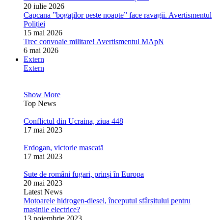
20 iulie 2026
Capcana ”bogaților peste noapte” face ravagii. Avertismentul
Poliției
15 mai 2026
Trec convoaie militare! Avertismentul MApN
6 mai 2026
Extern
Extern
Show More
Top News
Conflictul din Ucraina, ziua 448
17 mai 2023
Erdogan, victorie mascată
17 mai 2023
Sute de români fugari, prinși în Europa
20 mai 2023
Latest News
Motoarele hidrogen-diesel, începutul sfârșitului pentru
mașinile electrice?
13 noiembrie 2023