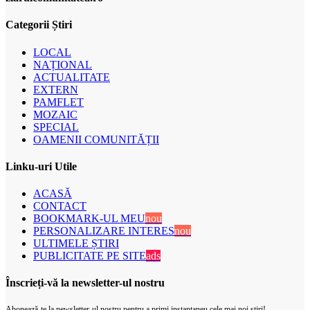
Categorii Știri
LOCAL
NAȚIONAL
ACTUALITATE
EXTERN
PAMFLET
MOZAIC
SPECIAL
OAMENII COMUNITĂȚII
Linku-uri Utile
ACASĂ
CONTACT
BOOKMARK-UL MEU
nou
PERSONALIZARE INTERES
nou
ULTIMELE ȘTIRI
PUBLICITATE PE SITE
ads
Înscrieți-vă la newsletter-ul nostru
Abonează-te la newsletter-ul nostru pentru a primi instantaneu cele mai noi știri!