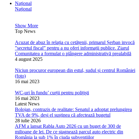
Național
Național
Show More
Top News
Acuzat de abuz în relația cu cetățenii, primarul Șerban invocă
”secretul fiscal” pentru a nu oferi informații publice. Ziarul
Comunitatea a formulat o plângere administrativă prealabilă
4 august 2025
Niciun procuror european din estul, sudul și centrul României
(foto)
16 mai 2023
WC-uri în fundu’ curții pentru polițiști
16 mai 2023
Latest News
Bolojan, contrazis de realitate: Senatul a adoptat prelungirea
TVA de 9%, deși el susținea că afectează bugetul
28 iulie 2026
AFM a lansat Rabla Auto 2026 cu un buget de 300 de
milioane de lei. De ce stagnează parcul auto electric din
România la sub 1% în ciuda subvențiilor