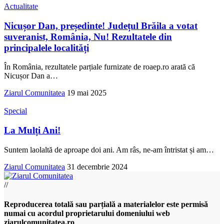
Actualitate
Nicușor Dan, președinte! Județul Brăila a votat
suveranist, România, Nu! Rezultatele din
principalele localități
În România, rezultatele parțiale furnizate de roaep.ro arată că
Nicușor Dan a
…
Ziarul Comunitatea
19 mai 2025
Special
La Mulți Ani!
Suntem laolaltă de aproape doi ani. Am râs, ne-am întristat și am
…
Ziarul Comunitatea
31 decembrie 2024
//
Reproducerea totală sau parțială a materialelor este permisă
numai cu acordul proprietarului domeniului web
ziarulcomunitatea.ro