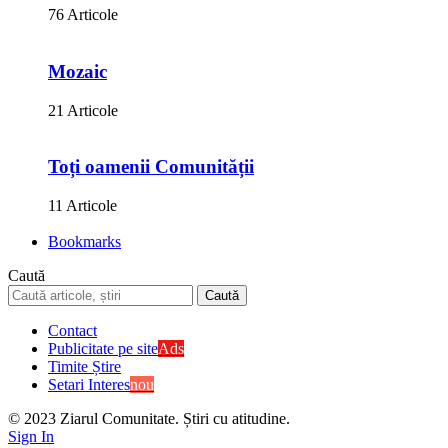
76 Articole
Mozaic
21 Articole
Toți oamenii Comunității
11 Articole
Bookmarks
Caută
Contact
Publicitate pe site
Ads
Timite Știre
Setari Interes
nou
© 2023 Ziarul Comunitate. Știri cu atitudine.
Sign In