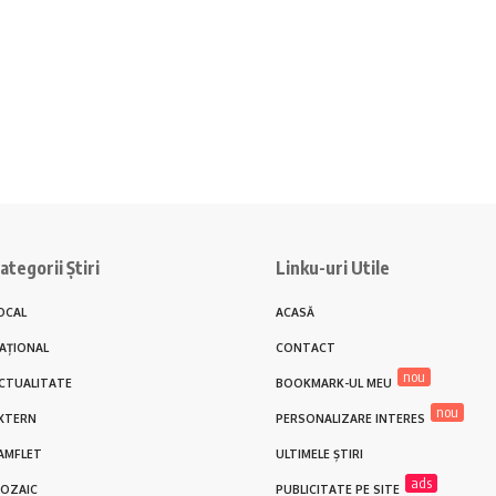
ategorii Știri
Linku-uri Utile
OCAL
ACASĂ
AȚIONAL
CONTACT
nou
CTUALITATE
BOOKMARK-UL MEU
nou
XTERN
PERSONALIZARE INTERES
AMFLET
ULTIMELE ȘTIRI
ads
OZAIC
PUBLICITATE PE SITE