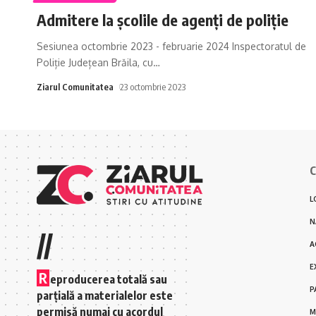
Admitere la școlile de agenți de poliție
Sesiunea octombrie 2023 - februarie 2024 Inspectoratul de
Poliție Județean Brăila, cu
…
Ziarul Comunitatea
23 octombrie 2023
C
L
N
//
A
E
R
eproducerea totală sau
P
parțială a materialelor este
permisă numai cu acordul
M