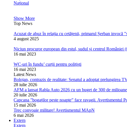
Național
Show More
Top News
Acuzat de abuz în relația cu cetățenii, primarul Șerban invocă ”s
4 august 2025
Niciun procuror european din estul, sudul și centrul României (
16 mai 2023
WC-uri în fundu’ curții pentru polițiști
16 mai 2023
Latest News
Bolojan, contrazis de realitate: Senatul a adoptat prelungirea T
28 iulie 2026
AFM a lansat Rabla Auto 2026 cu un buget de 300 de milioane de
20 iulie 2026
Capcana ”bogaților peste noapte” face ravagii. Avertismentul Pol
15 mai 2026
Trec convoaie militare! Avertismentul MApN
6 mai 2026
Extern
Extern