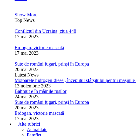
Show More
Top News
Conflictul din Ucraina, ziua 448
17 mai 2023
Erdogan, victorie mascată
17 mai 2023
Sute de români fugari, prinși în Europa
20 mai 2023
Latest News
Motoarele hidrogen-diesel, începutul sfârșitului pentru mașinile 
13 noiembrie 2023
Bahmut e în mâinile rușilor
24 mai 2023
Sute de români fugari, prinși în Europa
20 mai 2023
Erdogan, victorie mascată
17 mai 2023
+ Alte rubrici
Actualitate
Pamflet