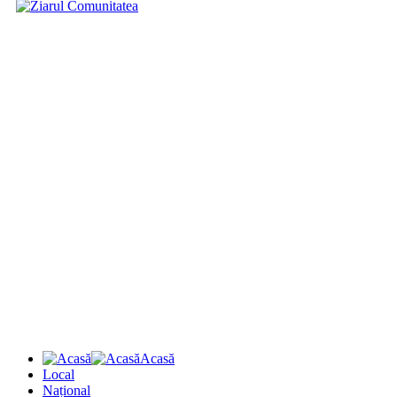
Acasă
Local
Național