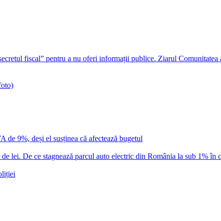
ecretul fiscal” pentru a nu oferi informații publice. Ziarul Comunitatea
foto)
VA de 9%, deși el susținea că afectează bugetul
 lei. De ce stagnează parcul auto electric din România la sub 1% în c
iției