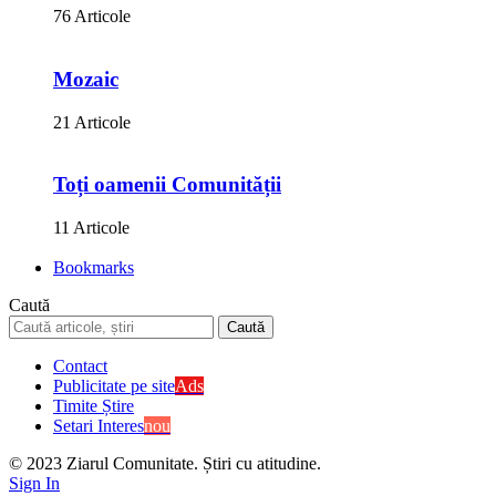
76 Articole
Mozaic
21 Articole
Toți oamenii Comunității
11 Articole
Bookmarks
Caută
Contact
Publicitate pe site
Ads
Timite Știre
Setari Interes
nou
© 2023 Ziarul Comunitate. Știri cu atitudine.
Sign In