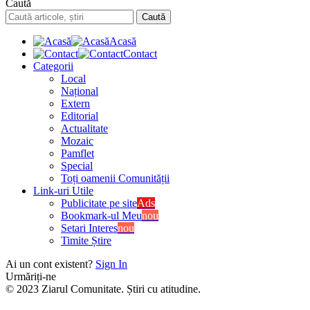
Caută
Acasă
Contact
Categorii
Local
Național
Extern
Editorial
Actualitate
Mozaic
Pamflet
Special
Toți oamenii Comunității
Link-uri Utile
Publicitate pe site
Ads
Bookmark-ul Meu
nou
Setari Interes
nou
Timite Știre
Ai un cont existent?
Sign In
Urmăriți-ne
© 2023 Ziarul Comunitate. Știri cu atitudine.