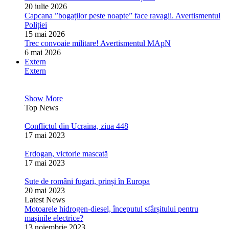
20 iulie 2026
Capcana ”bogaților peste noapte” face ravagii. Avertismentul
Poliției
15 mai 2026
Trec convoaie militare! Avertismentul MApN
6 mai 2026
Extern
Extern
Show More
Top News
Conflictul din Ucraina, ziua 448
17 mai 2023
Erdogan, victorie mascată
17 mai 2023
Sute de români fugari, prinși în Europa
20 mai 2023
Latest News
Motoarele hidrogen-diesel, începutul sfârșitului pentru
mașinile electrice?
13 noiembrie 2023