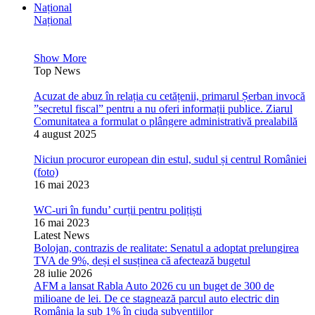
Național
Național
Show More
Top News
Acuzat de abuz în relația cu cetățenii, primarul Șerban invocă
”secretul fiscal” pentru a nu oferi informații publice. Ziarul
Comunitatea a formulat o plângere administrativă prealabilă
4 august 2025
Niciun procuror european din estul, sudul și centrul României
(foto)
16 mai 2023
WC-uri în fundu’ curții pentru polițiști
16 mai 2023
Latest News
Bolojan, contrazis de realitate: Senatul a adoptat prelungirea
TVA de 9%, deși el susținea că afectează bugetul
28 iulie 2026
AFM a lansat Rabla Auto 2026 cu un buget de 300 de
milioane de lei. De ce stagnează parcul auto electric din
România la sub 1% în ciuda subvențiilor