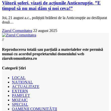
Viitorii șoferi, vizați de acțiunile Anticorupție. ”E
timpul să nu mai dăm și noi ceva!”
Joi, 21 august a.c., polițiștii brăileni de la Anticorupție au desfășurat
două
…
Ziarul Comunitatea
22 august 2025
//
Reproducerea totală sau parțială a materialelor este permisă
numai cu acordul proprietarului domeniului web
ziarulcomunitatea.ro
Categorii Știri
LOCAL
NAȚIONAL
ACTUALITATE
EXTERN
PAMFLET
MOZAIC
SPECIAL
OAMENII COMUNITĂȚII