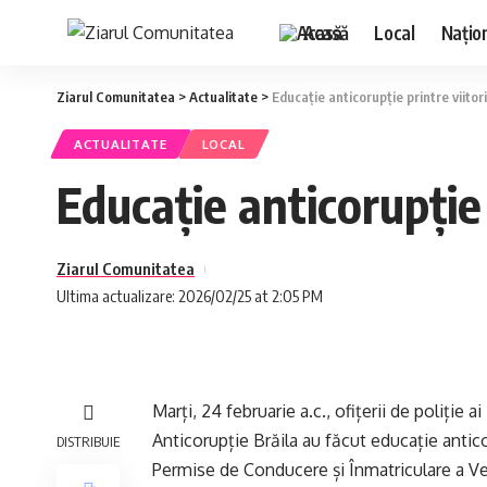
Acasă
Local
Națio
Ziarul Comunitatea
>
Actualitate
>
Educație anticorupție printre viitori
ACTUALITATE
LOCAL
Educație anticorupție p
Ziarul Comunitatea
Ultima actualizare: 2026/02/25 at 2:05 PM
Marți, 24 februarie a.c., ofițerii de poliție 
Anticorupție Brăila au făcut educație antico
DISTRIBUIE
Permise de Conducere și Înmatriculare a Veh