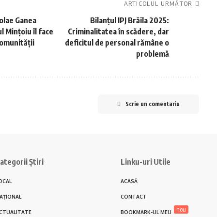
ARTICOLUL URMĂTOR
colae Ganea
Bilanțul IPJ Brăila 2025:
l Mințoiu îl face
Criminalitatea în scădere, dar
comunității
deficitul de personal rămâne o
problemă
Scrie un comentariu
ategorii Știri
Linku-uri Utile
OCAL
ACASĂ
AȚIONAL
CONTACT
nou
CTUALITATE
BOOKMARK-UL MEU