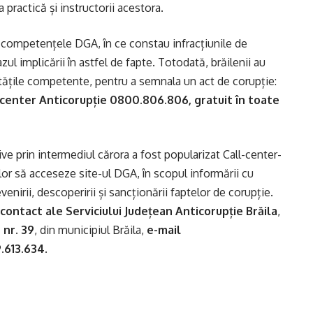
practică și instructorii acestora.
nt competențele DGA, în ce constau infracțiunile de
zul implicării în astfel de fapte. Totodată, brăilenii au
ritățile competente, pentru a semnala un act de corupție:
-center Anticorupție 0800.806.806, gratuit în toate
ive prin intermediul cărora a fost popularizat Call-center-
lor să acceseze site-ul DGA, în scopul informării cu
evenirii, descoperirii și sancționării faptelor de corupție.
contact ale Serviciului Județean Anticorupție Brăila
,
 nr. 39
, din municipiul Brăila,
e-mail
.613.634
.