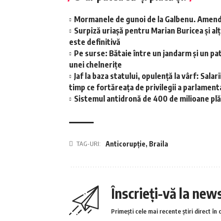
Mormanele de gunoi de la Galbenu. Amend
Surpiză uriașă pentru Marian Buricea și alți
este definitivă
Pe surse: Bătaie între un jandarm și un pat
unei chelnerițe
Jaf la baza statului, opulență la vârf: Sala
timp ce fortăreața de privilegii a parlamen
Sistemul antidronă de 400 de milioane plăti
TAG-URI:
Anticorupție
,
Braila
Înscrieți-vă la new
Primești cele mai recente știri direct în 