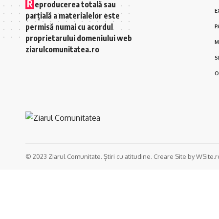
R
eproducerea totală sau
E
parțială a materialelor este
permisă numai cu acordul
P
proprietarului domeniului web
M
ziarulcomunitatea.ro
S
O
© 2023 Ziarul Comunitate. Știri cu atitudine. Creare Site by WSite.r