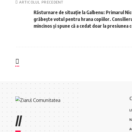
ARTICOLUL PRECEDENT
Răsturnare de situație la Galbenu: Primarul Ni
grăbește votul pentru hrana copiilor. Consilieru
mincinos și spune că a cedat doar la presiunea 
C
L
//
N
A