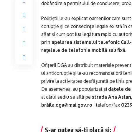
dobândire a permisului de conducere, proba 
Polițiștii le-au explicat oamenilor care su
corupție și ce consecințe legale există în ca
aflat și cum pot lua legătura rapid cu auto
prin apelarea sistemului telefonic Call
reţelele de telefonie mobilă sau fixă.
Ofițerii DGA au distribuit materiale prevent
ul anticorupţie și le-au recomandat brăileni
privire la activitatea desfășurată pe linia pr
De asemenea, au popularizat și
datele de 
al cărui sediu se află pe
strada Ana Aslan,
brăila.dga@mai.gov.ro
, telefon/fax
0239
S-ar putea să-ți placă și: