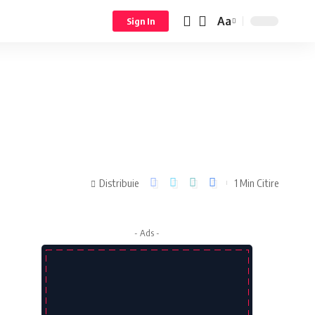
Aa
Sign In
Distribuie
1 Min Citire
- Ads -