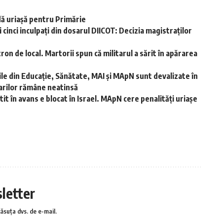
ă uriașă pentru Primărie
 cinci inculpați din dosarul DIICOT: Decizia magistraților
ron de local. Martorii spun că militarul a sărit în apărarea
riile din Educație, Sănătate, MAI și MApN sunt devalizate în
tarilor rămâne neatinsă
t în avans e blocat în Israel. MApN cere penalități uriașe
sletter
căsuța dvs. de e-mail.