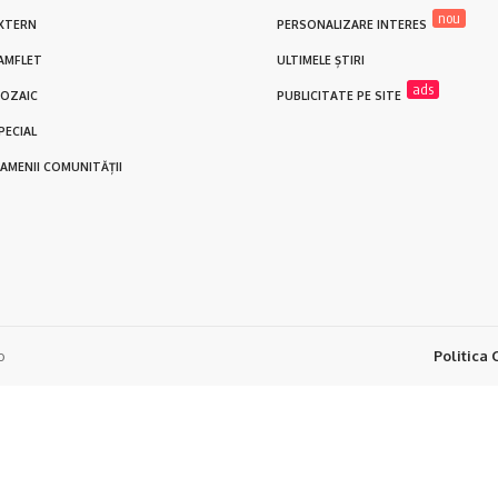
nou
XTERN
PERSONALIZARE INTERES
AMFLET
ULTIMELE ȘTIRI
ads
OZAIC
PUBLICITATE PE SITE
PECIAL
AMENII COMUNITĂȚII
o
Politica 