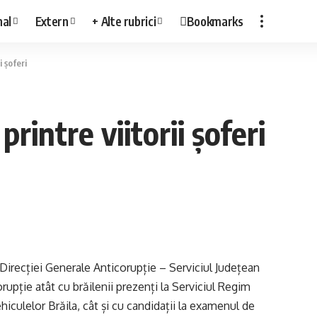
nal
Extern
+ Alte rubrici
Bookmarks
i șoferi
rintre viitorii șoferi
ai Direcției Generale Anticorupție – Serviciul Județean
rupție atât cu brăilenii prezenți la Serviciul Regim
iculelor Brăila, cât și cu candidații la examenul de