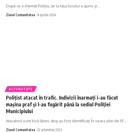
După ce a chemat Poliția, iar la fața locului a ajuns și
…
Ziarul Comunitatea
8 aprilie 2024
ACTUALITATE
Polițist atacat în trafic. Indivizii înarmați i-au făcut
mașina praf și l-au fugărit până la sediul Poliției
Municipiului
Atacatorii sunt încă liberi, deși au fost identificați În seara zilei de 19
…
Ziarul Comunitatea
22 octombrie 2023