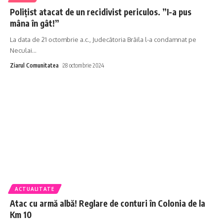
Polițist atacat de un recidivist periculos. ”I-a pus
mâna în gât!”
La data de 21 octombrie a.c., Judecătoria Brăila l-a condamnat pe
Neculai
…
Ziarul Comunitatea
28 octombrie 2024
ACTUALITATE
Atac cu armă albă! Reglare de conturi în Colonia de la
Km 10