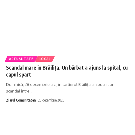
ACTUALITATE
LOCAL
Scandal mare în Brăilița. Un bărbat a ajuns la spital, cu
capul spart
Duminică, 28 decembrie a.c., în cartierul Brăilița a izbucnit un
scandal între
…
Ziarul Comunitatea
29 decembrie 2025