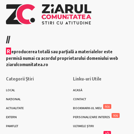
//
R
eproducerea totală sau parțială a materialelor este
permisă numai cu acordul proprietarului domeniului web
ziarulcomunitatea.ro
Categorii Știri
Linku-uri Utile
LOCAL
ACASĂ
NAȚIONAL
CONTACT
nou
ACTUALITATE
BOOKMARK-UL MEU
nou
EXTERN
PERSONALIZARE INTERES
PAMFLET
ULTIMELE ȘTIRI
ads