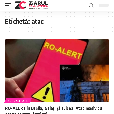
Etichetă:
atac
ACTUALITATE
RO-ALERT în Brăila, Galați și Tulcea. Atac masiv cu
drone asupra Ucrainei