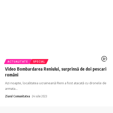
ACTUALITATE
SPECIAL
Video Bombardarea Reniului, surprinsă de doi pescari
români
Azi noapte, localitatea ucraineană Reni a fost atacată cu dronele de
armata
…
Ziarul Comunitatea
24 iulie 2023