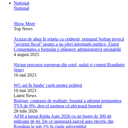
Național
Național
Show More
Top News
Acuzat de abuz în relația cu cetățenii, primarul Șerban invocă
”secretul fiscal” pentru a nu oferi informații publice. Ziarul
Comunitatea a formulat o plângere administrativă prealabilă
4 august 2025
Niciun procuror european din estul, sudul și centrul României
(foto)
16 mai 2023
WC-uri în fundu’ curții pentru polițiști
16 mai 2023
Latest News
Bolojan, contrazis de realitate: Senatul a adoptat prelungirea
TVA de 9%, deși el susținea că afectează bugetul
28 iulie 2026
AFM a lansat Rabla Auto 2026 cu un buget de 300 de
milioane de lei. De ce stagnează parcul auto electric din
România la sub 1% în ciuda subvențiilor