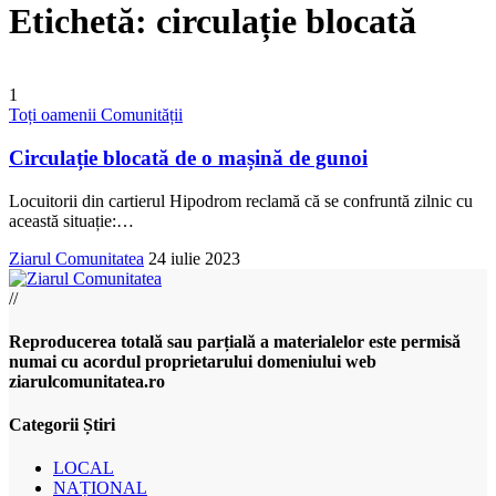
Etichetă:
circulație blocată
1
Toți oamenii Comunității
Circulație blocată de o mașină de gunoi
Locuitorii din cartierul Hipodrom reclamă că se confruntă zilnic cu
această situație:
…
Ziarul Comunitatea
24 iulie 2023
//
Reproducerea totală sau parțială a materialelor este permisă
numai cu acordul proprietarului domeniului web
ziarulcomunitatea.ro
Categorii Știri
LOCAL
NAȚIONAL