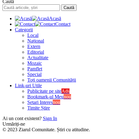
Caută
Acasă
Contact
Categorii
Local
Național
Extern
Editorial
Actualitate
Mozaic
Pamflet
Special
Toți oamenii Comunității
Link-uri Utile
Publicitate pe site
Ads
Bookmark-ul Meu
nou
Setari Interes
nou
Timite Știre
Ai un cont existent?
Sign In
Urmăriți-ne
© 2023 Ziarul Comunitate. Știri cu atitudine.