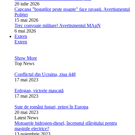
20 iulie 2026
Capcana ”bogaților peste noapte” face ravagii. Avertismentul
Poliției
15 mai 2026
Trec convoaie militare! Avertismentul MApN
6 mai 2026
Extern
Extern
Show More
Top News
Conflictul din Ucraina, ziua 448
17 mai 2023
Erdogan, victorie mascată
17 mai 2023
Sute de români fugari, prinși în Europa
20 mai 2023
Latest News
Motoarele hidrogen-diesel, începutul sfârșitului pentru
mașinile electrice?
13 noiembrie 2023