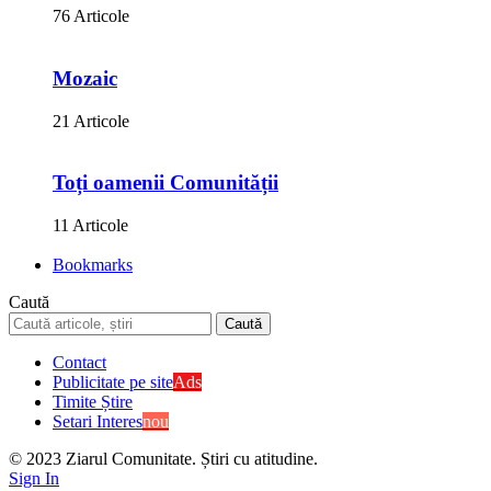
76 Articole
Mozaic
21 Articole
Toți oamenii Comunității
11 Articole
Bookmarks
Caută
Contact
Publicitate pe site
Ads
Timite Știre
Setari Interes
nou
© 2023 Ziarul Comunitate. Știri cu atitudine.
Sign In