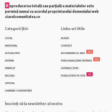
R
eproducerea totală sau parțială a materialelor este
permisă numai cu acordul proprietarului domeniului web
ziarulcomunitatea.ro
Categorii Știri
Linku-uri Utile
LOCAL
ACASĂ
NAȚIONAL
CONTACT
nou
ACTUALITATE
BOOKMARK-UL MEU
nou
EXTERN
PERSONALIZARE INTERES
PAMFLET
ULTIMELE ȘTIRI
ads
MOZAIC
PUBLICITATE PE SITE
SPECIAL
OAMENII COMUNITĂȚII
Înscrieți-vă la newsletter-ul nostru