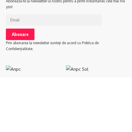
Abonează-te la newsletter-ul nostru pentru a primi instantaneu cele mai noi
știri!
Prin abonarea la newsletter sunteți de acord cu Politica de
Confidențialitate.
Urmăriți-ne
Politica Cookies
Politica de Confidențialitate
Termeni și Condiții
© 2023 Ziarul Comunitate. Știri cu atitudine. Creare Site by WSite.ro