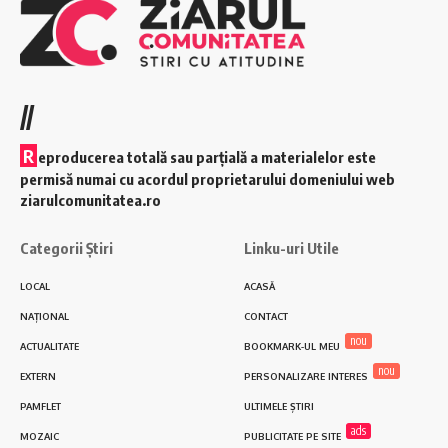
//
R
eproducerea totală sau parțială a materialelor este
permisă numai cu acordul proprietarului domeniului web
ziarulcomunitatea.ro
Categorii Știri
Linku-uri Utile
LOCAL
ACASĂ
NAȚIONAL
CONTACT
nou
ACTUALITATE
BOOKMARK-UL MEU
nou
EXTERN
PERSONALIZARE INTERES
PAMFLET
ULTIMELE ȘTIRI
ads
MOZAIC
PUBLICITATE PE SITE