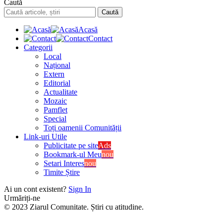
Caută
Acasă
Contact
Categorii
Local
Național
Extern
Editorial
Actualitate
Mozaic
Pamflet
Special
Toți oamenii Comunității
Link-uri Utile
Publicitate pe site
Ads
Bookmark-ul Meu
nou
Setari Interes
nou
Timite Știre
Ai un cont existent?
Sign In
Urmăriți-ne
© 2023 Ziarul Comunitate. Știri cu atitudine.