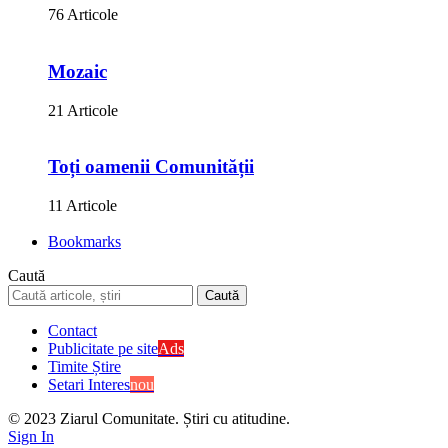
76 Articole
Mozaic
21 Articole
Toți oamenii Comunității
11 Articole
Bookmarks
Caută
Contact
Publicitate pe site
Ads
Timite Știre
Setari Interes
nou
© 2023 Ziarul Comunitate. Știri cu atitudine.
Sign In