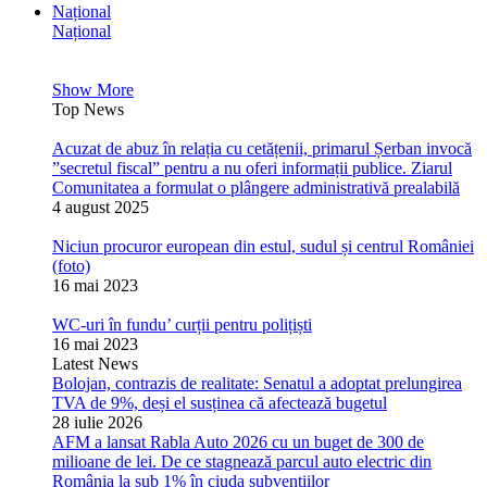
Național
Național
Show More
Top News
Acuzat de abuz în relația cu cetățenii, primarul Șerban invocă
”secretul fiscal” pentru a nu oferi informații publice. Ziarul
Comunitatea a formulat o plângere administrativă prealabilă
4 august 2025
Niciun procuror european din estul, sudul și centrul României
(foto)
16 mai 2023
WC-uri în fundu’ curții pentru polițiști
16 mai 2023
Latest News
Bolojan, contrazis de realitate: Senatul a adoptat prelungirea
TVA de 9%, deși el susținea că afectează bugetul
28 iulie 2026
AFM a lansat Rabla Auto 2026 cu un buget de 300 de
milioane de lei. De ce stagnează parcul auto electric din
România la sub 1% în ciuda subvențiilor