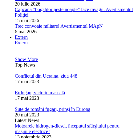
20 iulie 2026
Capcana ”bogaților peste noapte” face ravagii. Avertismentul
Poliției
15 mai 2026
Trec convoaie militare! Avertismentul MApN
6 mai 2026
Extern
Extern
Show More
Top News
Conflictul din Ucraina, ziua 448
17 mai 2023
Erdogan, victorie mascată
17 mai 2023
Sute de români fugari, prinși în Europa
20 mai 2023
Latest News
Motoarele hidrogen-diesel, începutul sfârșitului pentru
mașinile electrice?
13 noiembrie 2023