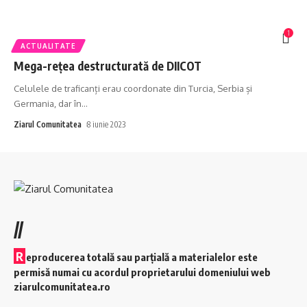
1
ACTUALITATE
Mega-rețea destructurată de DIICOT
Celulele de traficanți erau coordonate din Turcia, Serbia și
Germania, dar în
…
Ziarul Comunitatea
8 iunie 2023
//
R
eproducerea totală sau parțială a materialelor este
permisă numai cu acordul proprietarului domeniului web
ziarulcomunitatea.ro