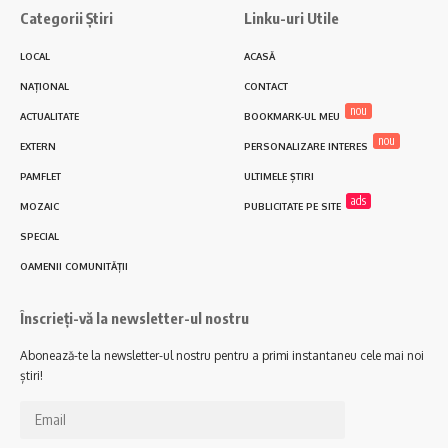
Categorii Știri
Linku-uri Utile
LOCAL
ACASĂ
NAȚIONAL
CONTACT
nou
ACTUALITATE
BOOKMARK-UL MEU
nou
EXTERN
PERSONALIZARE INTERES
PAMFLET
ULTIMELE ȘTIRI
ads
MOZAIC
PUBLICITATE PE SITE
SPECIAL
OAMENII COMUNITĂȚII
Înscrieți-vă la newsletter-ul nostru
Abonează-te la newsletter-ul nostru pentru a primi instantaneu cele mai noi
știri!