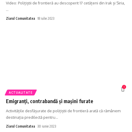
Video: Polițiștii de frontieră au descoperit 17 cetățeni din Irak și Siria,
…
Ziarul Comunitatea
18 iulie 2023
1
ACTUALITATE
Emigranți, contrabandă și mașini furate
Activitățile desfășurate de polițiștii de frontieră arată că rămânem
destinația predilectă pentru
…
Ziarul Comunitatea
30 iunie 2023