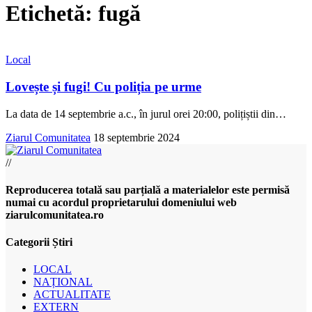
Etichetă:
fugă
Local
Lovește și fugi! Cu poliția pe urme
La data de 14 septembrie a.c., în jurul orei 20:00, polițiștii din
…
Ziarul Comunitatea
18 septembrie 2024
//
Reproducerea totală sau parțială a materialelor este permisă
numai cu acordul proprietarului domeniului web
ziarulcomunitatea.ro
Categorii Știri
LOCAL
NAȚIONAL
ACTUALITATE
EXTERN