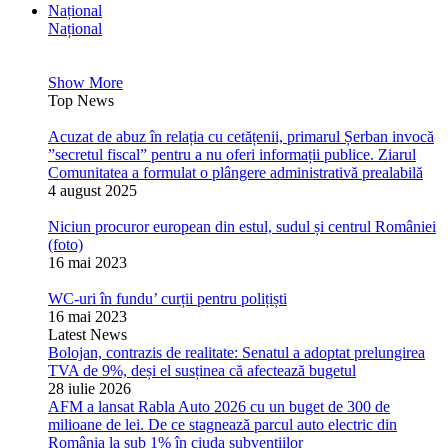
Național
Național
Show More
Top News
Acuzat de abuz în relația cu cetățenii, primarul Șerban invocă
”secretul fiscal” pentru a nu oferi informații publice. Ziarul
Comunitatea a formulat o plângere administrativă prealabilă
4 august 2025
Niciun procuror european din estul, sudul și centrul României
(foto)
16 mai 2023
WC-uri în fundu’ curții pentru polițiști
16 mai 2023
Latest News
Bolojan, contrazis de realitate: Senatul a adoptat prelungirea
TVA de 9%, deși el susținea că afectează bugetul
28 iulie 2026
AFM a lansat Rabla Auto 2026 cu un buget de 300 de
milioane de lei. De ce stagnează parcul auto electric din
România la sub 1% în ciuda subvențiilor