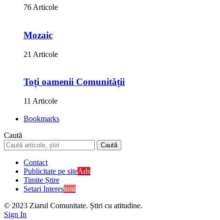
76 Articole
Mozaic
21 Articole
Toți oamenii Comunității
11 Articole
Bookmarks
Caută
Contact
Publicitate pe site
Ads
Timite Știre
Setari Interes
nou
© 2023 Ziarul Comunitate. Știri cu atitudine.
Sign In