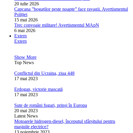
20 iulie 2026
Capcana ”bogaților peste noapte” face ravagii. Avertismentul
Poliției
15 mai 2026
Trec convoaie militare! Avertismentul MApN
6 mai 2026
Extern
Extern
Show More
Top News
Conflictul din Ucraina, ziua 448
17 mai 2023
Erdogan, victorie mascată
17 mai 2023
Sute de români fugari, prinși în Europa
20 mai 2023
Latest News
Motoarele hidrogen-diesel, începutul sfârșitului pentru
mașinile electrice?
13 noiembrie 2023