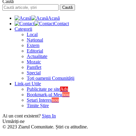
Caută
Acasă
Contact
Categorii
Local
Național
Extern
Editorial
Actualitate
Mozaic
Pamflet
Special
Toți oamenii Comunității
Link-uri Utile
Publicitate pe site
Ads
Bookmark-ul Meu
nou
Setari Interes
nou
Timite Știre
Ai un cont existent?
Sign In
Urmăriți-ne
© 2023 Ziarul Comunitate. Știri cu atitudine.