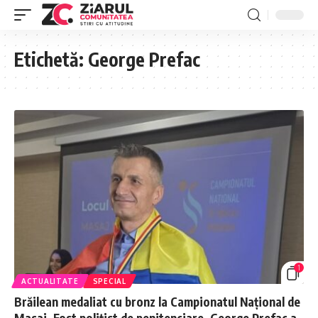
Etichetă:
George Prefac
1
ACTUALITATE
SPECIAL
Brăilean medaliat cu bronz la Campionatul Național de
Masaj. Fost polițist de penitenciare, George Prefac a