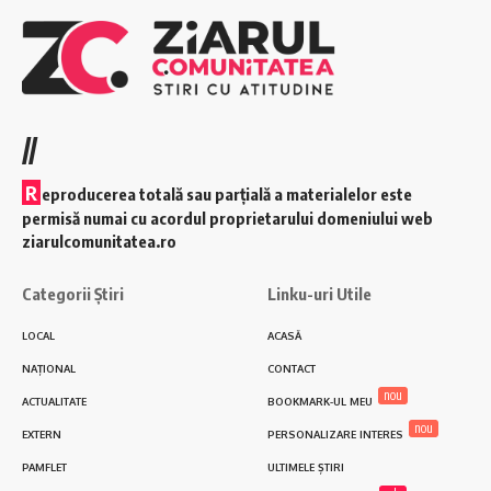
//
R
eproducerea totală sau parțială a materialelor este
permisă numai cu acordul proprietarului domeniului web
ziarulcomunitatea.ro
Categorii Știri
Linku-uri Utile
LOCAL
ACASĂ
NAȚIONAL
CONTACT
nou
ACTUALITATE
BOOKMARK-UL MEU
nou
EXTERN
PERSONALIZARE INTERES
PAMFLET
ULTIMELE ȘTIRI