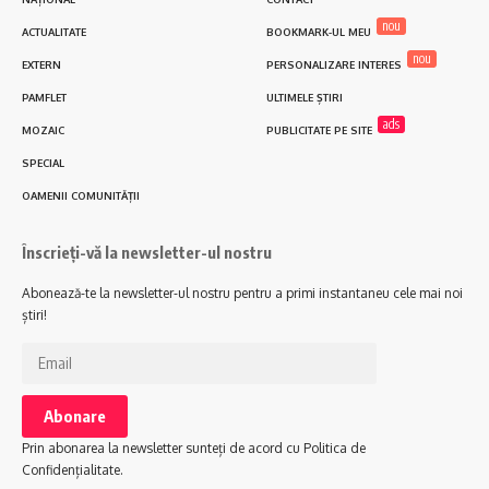
nou
ACTUALITATE
BOOKMARK-UL MEU
nou
EXTERN
PERSONALIZARE INTERES
PAMFLET
ULTIMELE ȘTIRI
ads
MOZAIC
PUBLICITATE PE SITE
SPECIAL
OAMENII COMUNITĂȚII
Înscrieți-vă la newsletter-ul nostru
Abonează-te la newsletter-ul nostru pentru a primi instantaneu cele mai noi
știri!
Prin abonarea la newsletter sunteți de acord cu Politica de
Confidențialitate.