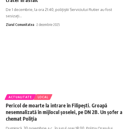
De 1 decembrie, la ora 21:40, polițiștii Serviciului Rutier au fost
sesizați
…
Ziarul Comunitatea
2 decembrie 2025
ACTUALITATE
LOCAL
Pericol de moarte la intrare în Filipești. Groapă
nesemnalizată în mijlocul șoselei, pe DN 2B. Un șofer a
chemat Poliția
Duminică, 30 noiembrie a.c., în jurul orei 18:00, Poliția Orașului