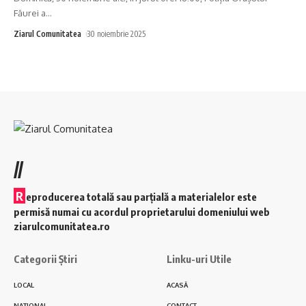
Făurei a
…
Ziarul Comunitatea
30 noiembrie 2025
//
R
eproducerea totală sau parțială a materialelor este
permisă numai cu acordul proprietarului domeniului web
ziarulcomunitatea.ro
Categorii Știri
Linku-uri Utile
LOCAL
ACASĂ
NAȚIONAL
CONTACT