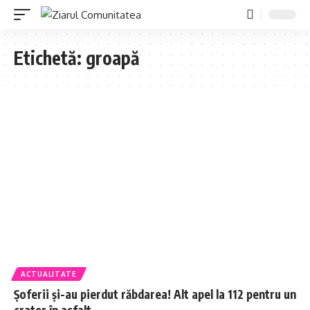
Etichetă:
groapă
ACTUALITATE
Șoferii și-au pierdut răbdarea! Alt apel la 112 pentru un
crater în asfalt