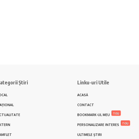
ategorii Știri
Linku-uri Utile
OCAL
ACASĂ
AȚIONAL
CONTACT
nou
CTUALITATE
BOOKMARK-UL MEU
nou
XTERN
PERSONALIZARE INTERES
AMFLET
ULTIMELE ȘTIRI