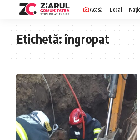
Acasă
Local
Nați
Etichetă:
îngropat