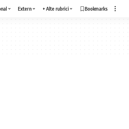
onal
Extern
+ Alte rubrici
Bookmarks