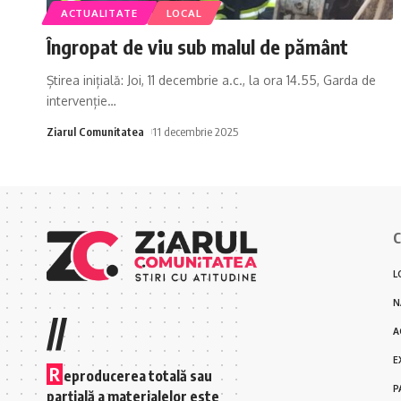
ACTUALITATE
LOCAL
Îngropat de viu sub malul de pământ
Știrea inițială: Joi, 11 decembrie a.c., la ora 14.55, Garda de
intervenție
…
Ziarul Comunitatea
11 decembrie 2025
C
L
N
//
A
E
R
eproducerea totală sau
P
parțială a materialelor este