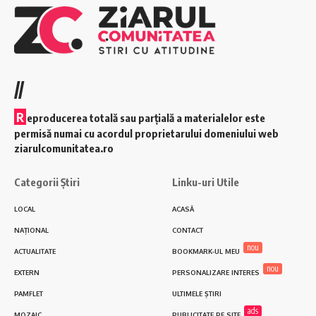
//
R
eproducerea totală sau parțială a materialelor este
permisă numai cu acordul proprietarului domeniului web
ziarulcomunitatea.ro
Categorii Știri
Linku-uri Utile
LOCAL
ACASĂ
NAȚIONAL
CONTACT
nou
ACTUALITATE
BOOKMARK-UL MEU
nou
EXTERN
PERSONALIZARE INTERES
PAMFLET
ULTIMELE ȘTIRI
ads
MOZAIC
PUBLICITATE PE SITE