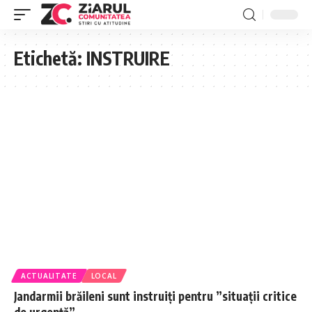
Etichetă:
INSTRUIRE
ACTUALITATE
LOCAL
Jandarmii brăileni sunt instruiți pentru ”situații critice
de urgență”