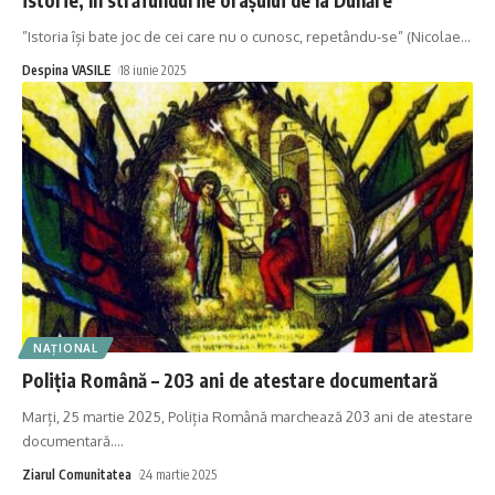
”Istoria își bate joc de cei care nu o cunosc, repetându-se” (Nicolae
…
Despina VASILE
18 iunie 2025
NAȚIONAL
Poliția Română – 203 ani de atestare documentară
Marți, 25 martie 2025, Poliția Română marchează 203 ani de atestare
documentară.
…
Ziarul Comunitatea
24 martie 2025