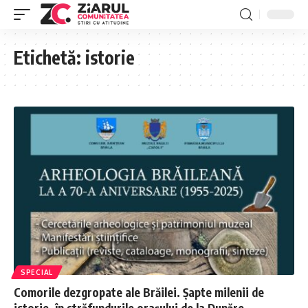
Etichetă:
istorie
SPECIAL
Comorile dezgropate ale Brăilei. Șapte milenii de
istorie, în străfundurile orașului de la Dunăre