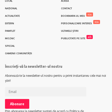
LOCAL
ACASĂ
NAȚIONAL
CONTACT
nou
ACTUALITATE
BOOKMARK-UL MEU
nou
EXTERN
PERSONALIZARE INTERES
PAMFLET
ULTIMELE ȘTIRI
ads
MOZAIC
PUBLICITATE PE SITE
SPECIAL
OAMENII COMUNITĂȚII
Înscrieți-vă la newsletter-ul nostru
Abonează-te la newsletter-ul nostru pentru a primi instantaneu cele mai noi
știri!
Prin abonarea la newsletter sunteți de acord cu Politica de