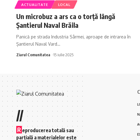
ACTUALITATE
LOCAL
Un microbuz a ars ca o torță lângă
Șantierul Naval Brăila
Panică pe strada Industria Sârmei, aproape de intrarea în
Șantierul Naval Vard
…
Ziarul Comunitatea
15 iulie 2025
C
L
//
N
A
R
eproducerea totală sau
E
parțială a materialelor este