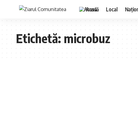
Acasă
Local
Națio
Etichetă:
microbuz