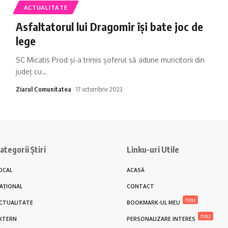
ACTUALITATE
Asfaltatorul lui Dragomir își bate joc de
lege
SC Micatis Prod și-a trimis șoferul să adune muncitorii din
județ cu
…
Ziarul Comunitatea
17 octombrie 2023
ategorii Știri
Linku-uri Utile
OCAL
ACASĂ
AȚIONAL
CONTACT
nou
CTUALITATE
BOOKMARK-UL MEU
nou
XTERN
PERSONALIZARE INTERES