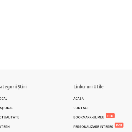
ategorii Știri
Linku-uri Utile
OCAL
ACASĂ
AȚIONAL
CONTACT
nou
CTUALITATE
BOOKMARK-UL MEU
nou
XTERN
PERSONALIZARE INTERES