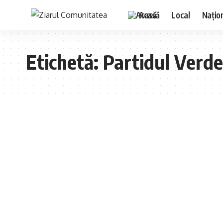
Acasă
Local
Națio
Etichetă:
Partidul Verde