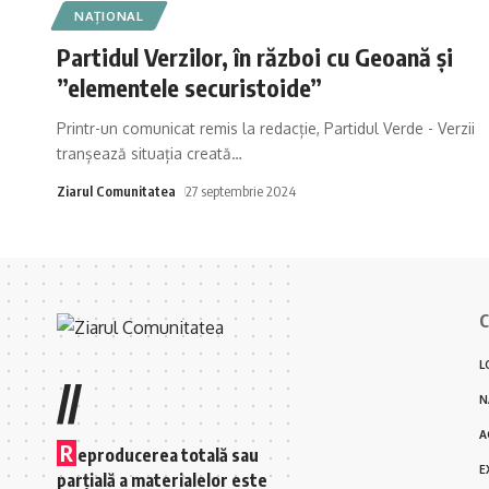
NAȚIONAL
Partidul Verzilor, în război cu Geoană și
”elementele securistoide”
Printr-un comunicat remis la redacție, Partidul Verde - Verzii
tranșează situația creată
…
Ziarul Comunitatea
27 septembrie 2024
C
L
//
N
A
R
eproducerea totală sau
E
parțială a materialelor este