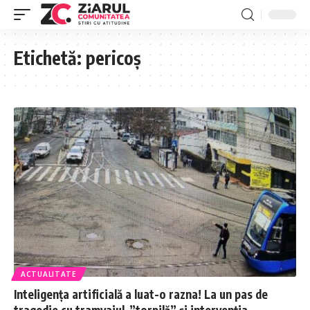
Etichetă:
pericoș
ACTUALITATE
Inteligența artificială a luat-o razna! La un pas de
tragedie cu tramvaiul-”torpilă” și intervenția