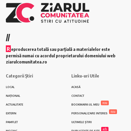
//
R
eproducerea totală sau parțială a materialelor este
permisă numai cu acordul proprietarului domeniului web
ziarulcomunitatea.ro
Categorii Știri
Linku-uri Utile
LOCAL
ACASĂ
NAȚIONAL
CONTACT
nou
ACTUALITATE
BOOKMARK-UL MEU
nou
EXTERN
PERSONALIZARE INTERES
PAMFLET
ULTIMELE ȘTIRI
ads
MOZAIC
PUBLICITATE PE SITE